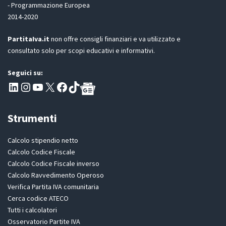
- Programmazione Europea
R
2014-2020
*
PartitaIva.it
non offre consigli finanziari e va utilizzato e
consultato solo per scopi educativi e informativi.
Seguici su:
Pagina LinkedIn PartitaIva
Instagram
Canale YouTube Evoluzione - Partitaiva.it
X
Segui PartitaIva su Facebook
TikTok
Strumenti
Calcolo stipendio netto
Calcolo Codice Fiscale
Calcolo Codice Fiscale inverso
Calcolo Ravvedimento Operoso
Verifica Partita IVA comunitaria
Cerca codice ATECO
Tutti i calcolatori
Osservatorio Partite IVA