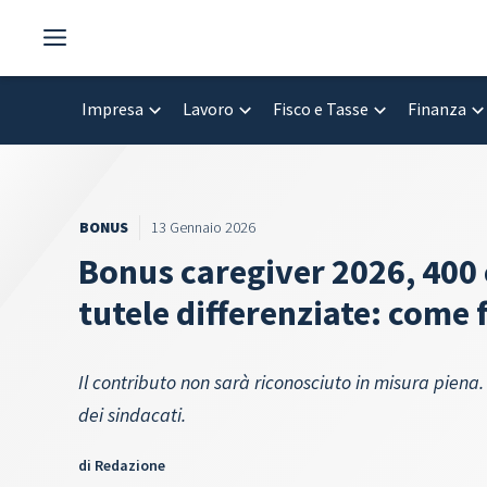
Vai
al
contenuto
Impresa
Lavoro
Fisco e Tasse
Finanza
BONUS
13 Gennaio 2026
Bonus caregiver 2026, 400 
tutele differenziate: come
Il contributo non sarà riconosciuto in misura piena. Tu
dei sindacati.
di
Redazione