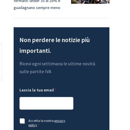
fermato: under 35 al 16% e
guadagnano sempre meno
Non perdere le notizie più
importanti.
Ricevi ogni settimana le ultime novità
sulle partite IVA
L
Lascia la tua email
*
a
s
c
i
a
t
G
u
A
Accetta la nostra
privacy
D
a
c
policy
*
P