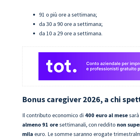
91 o più ore a settimana;
da 30 a 90 ore a settimana;
da 10 a 29 ore a settimana.
Bonus caregiver 2026, a chi spet
Il contributo economico di
400 euro al mese
sarà
almeno 91 ore
settimanali, con reddito
non super
mila
euro. Le somme saranno erogate trimestral