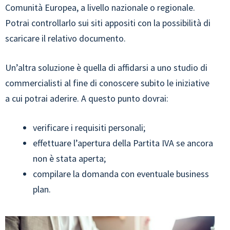
Comunità Europea, a livello nazionale o regionale.
Potrai controllarlo sui siti appositi con la possibilità di
scaricare il relativo documento.
Un’altra soluzione è quella di affidarsi a uno studio di
commercialisti al fine di conoscere subito le iniziative
a cui potrai aderire. A questo punto dovrai:
verificare i requisiti personali;
effettuare l’apertura della Partita IVA se ancora
non è stata aperta;
compilare la domanda con eventuale business
plan.