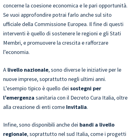
concerne la coesione economica e le pari opportunità.
Se vuoi approfondire potrai farlo anche sul sito
ufficiale della Commissione Europea. Il fine di questi
interventi è quello di sostenere le regioni e gli Stati
Membri, e promuovere la crescita e rafforzare
l’economia.
A
livello nazionale
, sono diverse le iniziative per le
nuove imprese, soprattutto negli ultimi anni.
L’esempio tipico è quello dei
sostegni per
l’emergenza
sanitaria con il Decreto Cura Italia, oltre
alla creazione di enti come
Invitalia
.
Infine, sono disponibili anche dei
bandi a livello
regionale
, soprattutto nel sud Italia, come i progetti