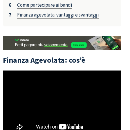
Come partecipare ai bandi
Finanza agevolata: vantaggi e svantaggi
Finanza Agevolata: cos’è