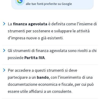
alle tue fonti preferite su Google
La
finanza agevolata
è definita come l’insieme di
strumenti per sostenere e sviluppare le attività
d’impresa nuove o già esistenti.
Gli strumenti di finanza agevolata sono rivolti a chi
possiede
Partita IVA
.
Per accedere a questi strumenti si deve
partecipare a un
bando
, con l’inserimento di una
documentazione economica e fiscale, per cui può
essere utile affidarsi a un consulente.