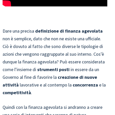
Dare una precisa
definizione di finanza agevolata
non è semplice, dato che non ne esiste una ufficiale.
Ciò è dovuto al fatto che sono diverse le tipologie di
azioni che vengono raggruppate al suo interno. Cos’è
dunque la finanza agevolata? Può essere considerata
come l’insieme di
strumenti posti
in essere da un
Governo al fine di favorire la
creazione di nuove
attività
lavorative e al contempo la
concorrenza
e la
competitività
.
Quindi con la finanza agevolata si andranno a creare
una serie di interventi che saranno di natura,