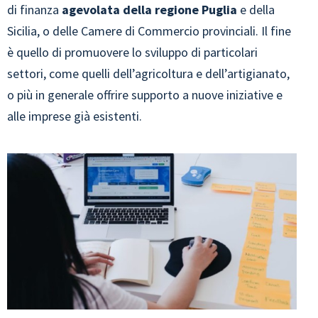
di finanza
agevolata della regione Puglia
e della
Sicilia, o delle Camere di Commercio provinciali. Il fine
è quello di promuovere lo sviluppo di particolari
settori, come quelli dell’agricoltura e dell’artigianato,
o più in generale offrire supporto a nuove iniziative e
alle imprese già esistenti.