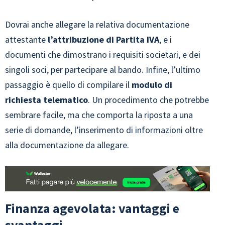
Dovrai anche allegare la relativa documentazione
attestante
l’attribuzione di Partita IVA
, e i
documenti che dimostrano i requisiti societari, e dei
singoli soci, per partecipare al bando. Infine, l’ultimo
passaggio è quello di compilare il
modulo di
richiesta telematico
. Un procedimento che potrebbe
sembrare facile, ma che comporta la riposta a una
serie di domande, l’inserimento di informazioni oltre
alla documentazione da allegare.
Finanza agevolata: vantaggi e
svantaggi