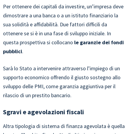
Per ottenere dei capitali da investire, un’impresa deve
dimostrare a una banca o a un istituto finanziario la
sua solidità e affidabilità. Due fattori difficili da
ottenere se si è in una fase di sviluppo iniziale. In
questa prospettiva si collocano
le garanzie dei fondi
pubblici
.
Sarà lo Stato a intervenire attraverso l’impiego di un
supporto economico offrendo il giusto sostegno allo
sviluppo delle PMI, come garanzia aggiuntiva per il
rilascio di un prestito bancario.
Sgravi e agevolazioni fiscali
Altra tipologia di sistema di finanza agevolata è quella