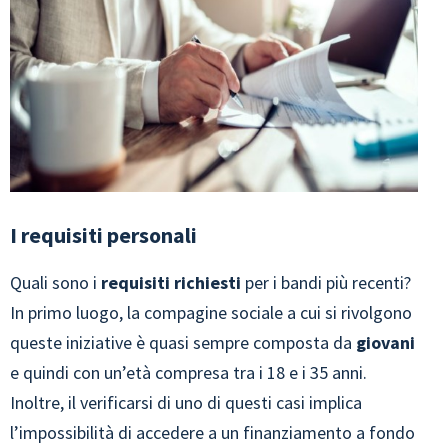
I requisiti personali
Quali sono i
requisiti richiesti
per i bandi più recenti?
In primo luogo, la compagine sociale a cui si rivolgono
queste iniziative è quasi sempre composta da
giovani
e quindi con un’età compresa tra i 18 e i 35 anni.
Inoltre, il verificarsi di uno di questi casi implica
l’impossibilità di accedere a un finanziamento a fondo