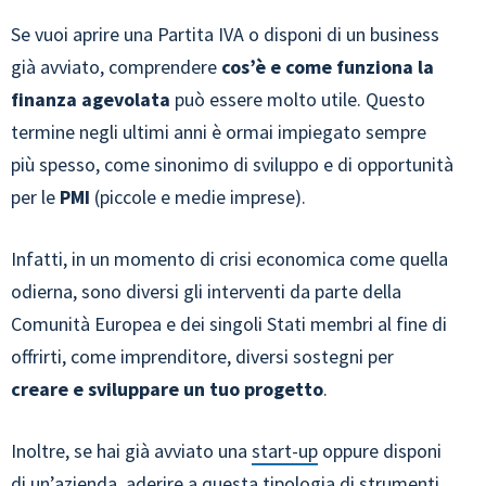
Se vuoi aprire una Partita IVA o disponi di un business
già avviato, comprendere
cos’è e come funziona la
finanza agevolata
può essere molto utile. Questo
termine negli ultimi anni è ormai impiegato sempre
più spesso, come sinonimo di sviluppo e di opportunità
per le
PMI
(piccole e medie imprese).
Infatti, in un momento di crisi economica come quella
odierna, sono diversi gli interventi da parte della
Comunità Europea e dei singoli Stati membri al fine di
offrirti, come imprenditore, diversi sostegni per
creare e sviluppare un tuo progetto
.
Inoltre, se hai già avviato una
start-up
oppure disponi
di un’azienda, aderire a questa tipologia di strumenti