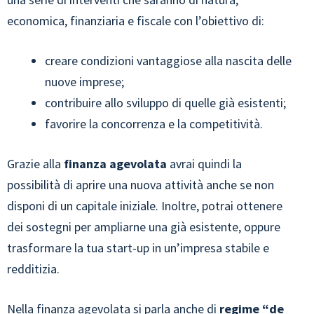
economica, finanziaria e fiscale con l’obiettivo di:
creare condizioni vantaggiose alla nascita delle
nuove imprese;
contribuire allo sviluppo di quelle già esistenti;
favorire la concorrenza e la competitività.
Grazie alla
finanza agevolata
avrai quindi la
possibilità di aprire una nuova attività anche se non
disponi di un capitale iniziale. Inoltre, potrai ottenere
dei sostegni per ampliarne una già esistente, oppure
trasformare la tua start-up in un’impresa stabile e
redditizia.
Nella finanza agevolata si parla anche di
regime “de