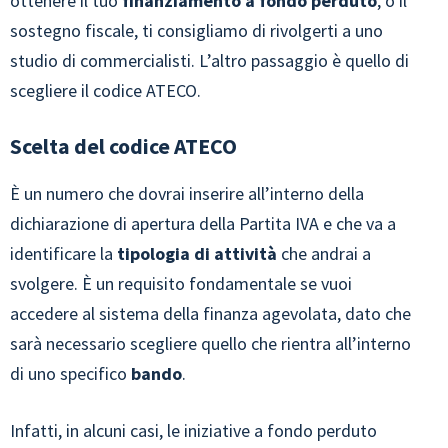
ottenere il tuo
finanziamento a fondo perduto
, o il
sostegno fiscale, ti consigliamo di rivolgerti a uno
studio di commercialisti. L’altro passaggio è quello di
scegliere il codice ATECO.
Scelta del codice ATECO
È un numero che dovrai inserire all’interno della
dichiarazione di apertura della Partita IVA e che va a
identificare la
tipologia di attività
che andrai a
svolgere. È un requisito fondamentale se vuoi
accedere al sistema della finanza agevolata, dato che
sarà necessario scegliere quello che rientra all’interno
di uno specifico
bando
.
Infatti, in alcuni casi, le iniziative a fondo perduto