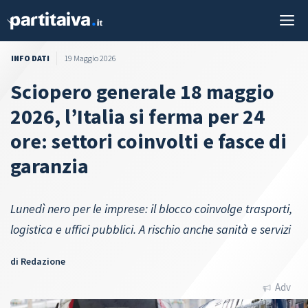
Vai
M
al
contenuto
INFO DATI
19 Maggio 2026
Sciopero generale 18 maggio
2026, l’Italia si ferma per 24
ore: settori coinvolti e fasce di
garanzia
Lunedì nero per le imprese: il blocco coinvolge trasporti,
logistica e uffici pubblici. A rischio anche sanità e servizi
di
Redazione
Adv