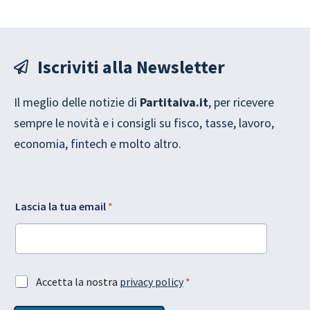
Iscriviti alla Newsletter
Il meglio delle notizie di
Partitaiva.it
, per ricevere
sempre le novità e i consigli su fisco, tasse, lavoro,
economia, fintech e molto altro.
G
Lascia la tua email
*
D
P
R
L
a
G
y
A
Accetta la nostra
privacy policy
*
D
o
c
P
u
c