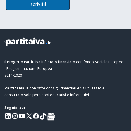
R
t
Iscriviti!
e
A
L
t
c
a
t
c
s
a
e
c
z
t
i
i
t
a
o
a
n
z
e
i
G
o
D
n
Il Progetto Partitaiva.it è stato finanziato con fondo Sociale Europeo
P
e
- Programmazione Europea
R
t
2014-2020
*
u
a
PartitaIva.it
non offre consigli finanziari e va utilizzato e
consultato solo per scopi educativi e informativi.
Seguici su:
Pagina LinkedIn PartitaIva
Instagram
Canale YouTube Evoluzione - Partitaiva.it
X
Segui PartitaIva su Facebook
TikTok