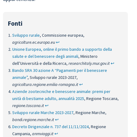
Sviluppo rurale
, Commissione europea,
agricolture.ec.europa.eu
↩︎
Unione Europea, online il primo bando a supporto della
salute e del benessere degli animali
, Ministero
dell’Università e della Ricerca,
researchitaly.mur.gov.it
↩︎
Bando SRA 30 azione A “Pagamenti per il benessere
animale”
, Sviluppo rurale 2023-2027,
agricoltura.regione.emilia-romagna.it
↩︎
Aziende zootecniche e benessere animale: premi per
unità di bestiame adulto, annualità 2025
, Regione Toscana,
regione.toscana.it
↩︎
Sviluppo rurale Marche 2023-2027
, Regione Marche,
bandi.regione.marche.it
↩︎
Decreto Dirigenziale n. 737 del 11/11/2024
, Regione
Campania,
anmvioggi.it
↩︎