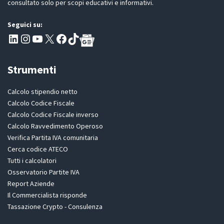
consultato solo per scopi educativi e informativi.
Seguici su:
Pagina LinkedIn PartitaIva
Instagram
Canale YouTube Evoluzione - Partitaiva.it
X
Segui PartitaIva su Facebook
TikTok
Strumenti
Calcolo stipendio netto
Calcolo Codice Fiscale
Calcolo Codice Fiscale inverso
Calcolo Ravvedimento Operoso
Verifica Partita IVA comunitaria
Cerca codice ATECO
Tutti i calcolatori
Osservatorio Partite IVA
Report Aziende
Il Commercialista risponde
Tassazione Crypto - Consulenza