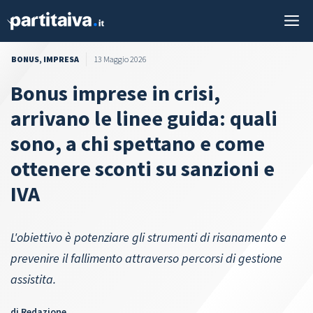
Vai
M
al
contenuto
BONUS
,
IMPRESA
13 Maggio 2026
Bonus imprese in crisi,
arrivano le linee guida: quali
sono, a chi spettano e come
ottenere sconti su sanzioni e
IVA
L'obiettivo è potenziare gli strumenti di risanamento e
prevenire il fallimento attraverso percorsi di gestione
assistita.
di
Redazione