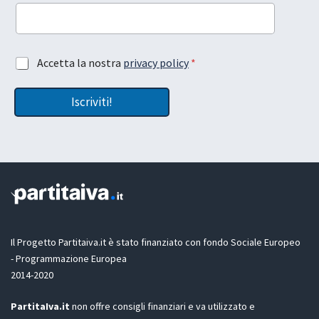
y
o
u
t
l
A
Accetta la nostra
privacy policy
*
a
c
t
c
u
Iscriviti!
e
a
t
t
a
z
i
o
n
e
G
D
Il Progetto Partitaiva.it è stato finanziato con fondo Sociale Europeo
P
- Programmazione Europea
R
2014-2020
*
PartitaIva.it
non offre consigli finanziari e va utilizzato e