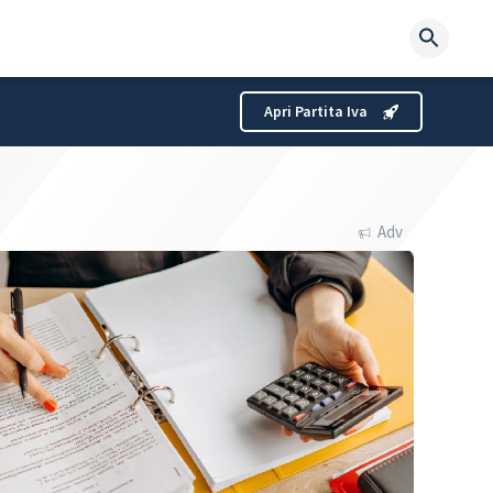
Searc
for:
Apri Partita Iva
Adv