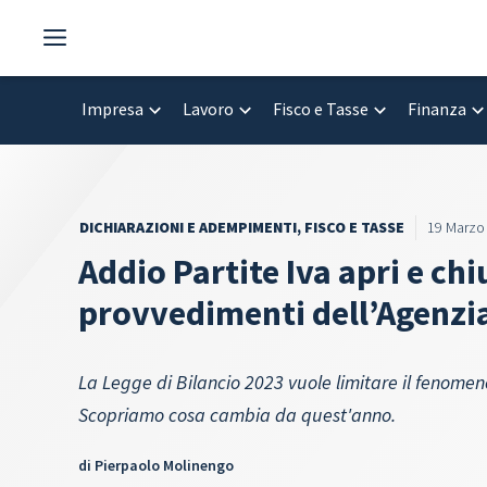
Vai
al
contenuto
Impresa
Lavoro
Fisco e Tasse
Finanza
DICHIARAZIONI E ADEMPIMENTI
,
FISCO E TASSE
19 Marzo
Addio Partite Iva apri e chi
provvedimenti dell’Agenzia
La Legge di Bilancio 2023 vuole limitare il fenomeno
Scopriamo cosa cambia da quest'anno.
di
Pierpaolo Molinengo