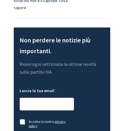
ostacolo non è il capitale: cosa
sapere
i
Non perdere le notizie più
importanti.
Ricevi ogni settimana le ultime novità
sulle partite IVA
L
t
Lascia la tua email
*
a
u
s
a
c
L
i
a
a
s
l
c
a
i
A
Accetta la nostra
privacy
*
a
c
policy
*