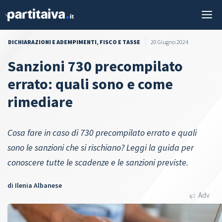
Vai
M
al
contenuto
DICHIARAZIONI E ADEMPIMENTI
,
FISCO E TASSE
20 Giugno 2024
Sanzioni 730 precompilato
errato: quali sono e come
rimediare
Cosa fare in caso di 730 precompilato errato e quali
sono le sanzioni che si rischiano? Leggi la guida per
conoscere tutte le scadenze e le sanzioni previste.
di
Ilenia Albanese
Adv