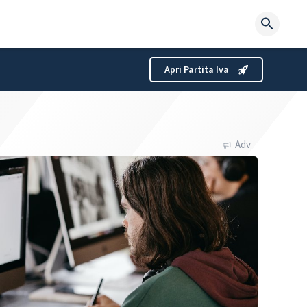
Searc
for:
Apri Partita Iva
Adv