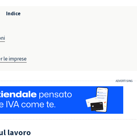
Indice
oni
r le imprese
ul lavoro