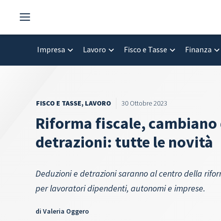
Vai
al
contenuto
Impresa
Lavoro
Fisco e Tasse
Finanza
FISCO E TASSE
,
LAVORO
30 Ottobre 2023
Riforma fiscale, cambiano 
detrazioni: tutte le novità
Deduzioni e detrazioni saranno al centro della rif
per lavoratori dipendenti, autonomi e imprese.
di
Valeria Oggero