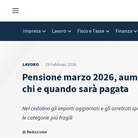
Vai
al
contenuto
Impresa
Lavoro
Fisco e Tasse
Finanza
LAVORO
19 Febbraio 2026
Pensione marzo 2026, aumen
chi e quando sarà pagata
Nel cedolino gli importi aggiornati e gli arretrati
le categorie più fragili
di
Redazione