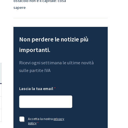
ostacolo non è il capitale: cosa
sapere
Non perdere le notizie più
importanti.
Ricevi ogni settimana le ultime novità
sulle partite IVA
L
L
Lascia la tua email
*
a
a
s
s
c
c
i
i
a
a
e
G
m
D
A
Accetta la nostra
privacy
a
P
c
policy
*