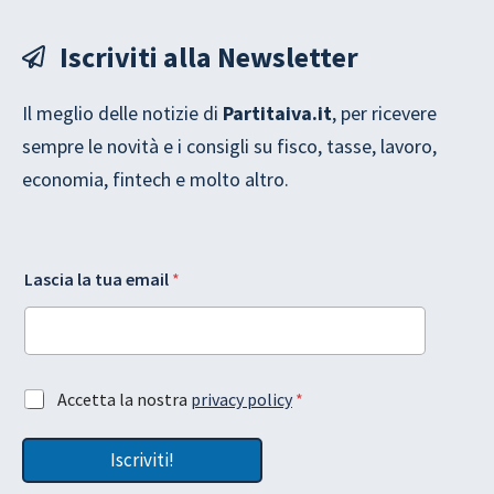
Iscriviti alla Newsletter
Il meglio delle notizie di
Partitaiva.it
, per ricevere
sempre le novità e i consigli su fisco, tasse, lavoro,
economia, fintech e molto altro.
L
e
Lascia la tua email
*
a
m
s
a
c
i
i
l
a
e
e
m
A
Accetta la nostra
privacy policy
*
m
a
c
a
i
c
i
l
Iscriviti!
e
l
*
t
L