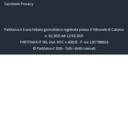
Gestione Privacy
Partitaiva.it è una testata giornalistica registrata presso il Tribunale di Catania
n. 01/2025 del 12/03/2025
PARTITAIVA.IT SRL (Aut. ROC n.42819) - P. Iva 12877980016
© PartitaIva.it 2026 - Tutti i diritti riservati