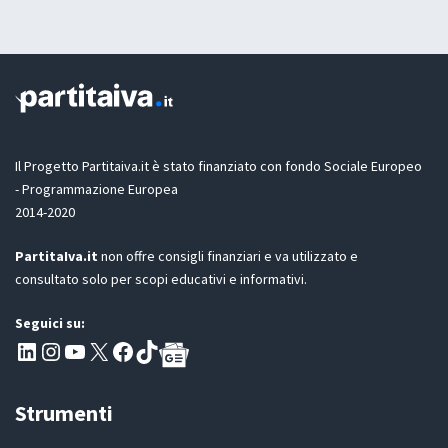
t
a
a
y
z
o
i
u
o
t
n
e
G
D
Il Progetto Partitaiva.it è stato finanziato con fondo Sociale Europeo
P
- Programmazione Europea
R
2014-2020
*
PartitaIva.it
non offre consigli finanziari e va utilizzato e
consultato solo per scopi educativi e informativi.
Seguici su:
Pagina LinkedIn PartitaIva
Instagram
Canale YouTube Evoluzione - Partitaiva.it
X
Segui PartitaIva su Facebook
TikTok
Strumenti