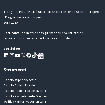
e
z
G
i
D
Il Progetto Partitaiva.it è stato finanziato con fondo Sociale Europeo
o
P
n
- Programmazione Europea
R
e
2014-2020
*
PartitaIva.it
non offre consigli finanziari e va utilizzato e
consultato solo per scopi educativi e informativi.
Seguici su:
Pagina LinkedIn PartitaIva
Instagram
Canale YouTube Evoluzione - Partitaiva.it
X
Segui PartitaIva su Facebook
TikTok
Strumenti
Calcolo stipendio netto
Calcolo Codice Fiscale
Calcolo Codice Fiscale inverso
Calcolo Ravvedimento Operoso
Verifica Partita IVA comunitaria