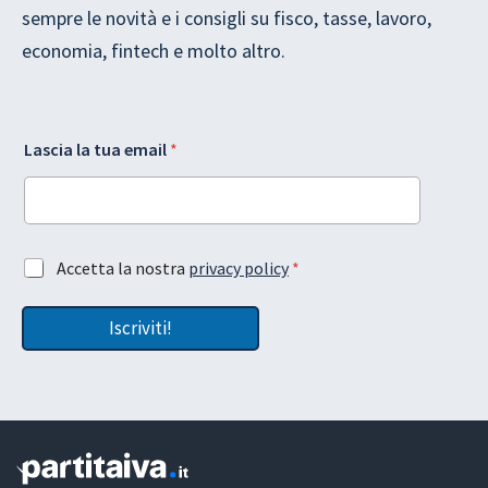
sempre le novità e i consigli su fisco, tasse, lavoro,
economia, fintech e molto altro.
L
L
Lascia la tua email
*
a
a
y
s
o
c
u
i
t
a
e
*
A
Accetta la nostra
privacy policy
*
m
l
c
a
a
c
i
Iscriviti!
e
l
t
A
t
c
a
c
z
e
i
t
o
t
n
a