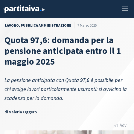
Vai
M
al
contenuto
LAVORO
,
PUBBLICA AMMINISTRAZIONE
7 Marzo 2025
Quota 97,6: domanda per la
pensione anticipata entro il 1
maggio 2025
La pensione anticipata con Quota 97,6 è possibile per
chi svolge lavori particolarmente usuranti: si avvicina la
scadenza per la domanda.
di
Valeria Oggero
Adv