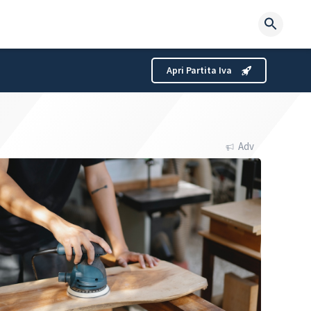
Searc
for:
Apri Partita Iva
Adv