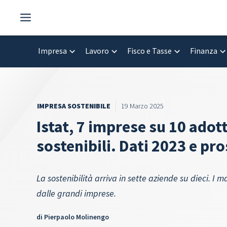
Vai
al
contenuto
Impresa
Lavoro
Fisco e Tasse
Finanza
IMPRESA SOSTENIBILE
19 Marzo 2025
Istat, 7 imprese su 10 adot
sostenibili. Dati 2023 e pr
La sostenibilità arriva in sette aziende su dieci. I 
dalle grandi imprese.
di
Pierpaolo Molinengo