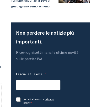
fermato: under 35 al 16% e
guadagnano sempre meno
Non perdere le notizie più
importanti.
Ricevi ogni settimana le ultime novità
sulle partite IVA
i
L
l
Lascia la tua email
*
a
a
s
G
c
D
i
P
a
R
A
l
c
a
A
Accetta la nostra
privacy
c
c
policy
*