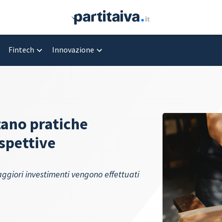
Fintech
Innovazione
tano pratiche
ospettive
maggiori investimenti vengono effettuati