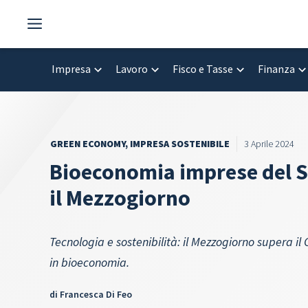
Vai
al
contenuto
Impresa
Lavoro
Fisco e Tasse
Finanza
GREEN ECONOMY
,
IMPRESA SOSTENIBILE
3 Aprile 2024
Bioeconomia imprese del 
il Mezzogiorno
Tecnologia e sostenibilità: il Mezzogiorno supera i
in bioeconomia.
di
Francesca Di Feo