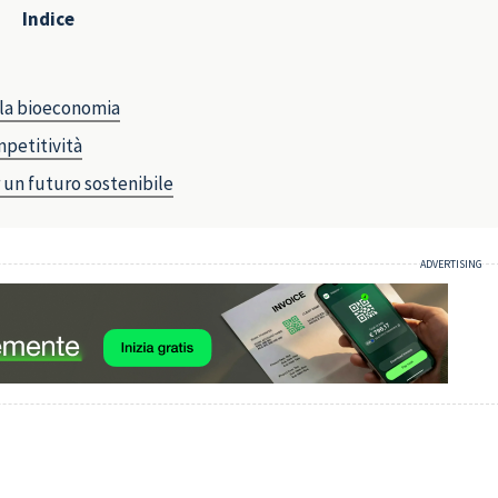
Indice
lla bioeconomia
petitività
 un futuro sostenibile