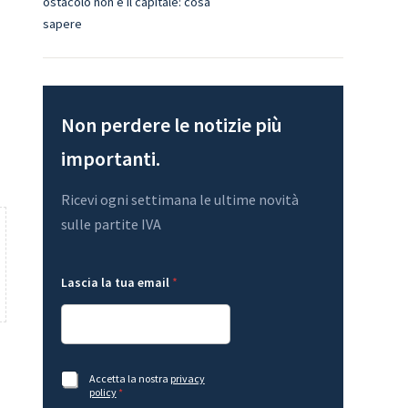
ostacolo non è il capitale: cosa
sapere
Non perdere le notizie più
importanti.
Ricevi ogni settimana le ultime novità
sulle partite IVA
A
A
Lascia la tua email
*
c
c
c
c
e
e
t
t
t
t
a
a
z
z
A
Accetta la nostra
privacy
i
i
c
policy
*