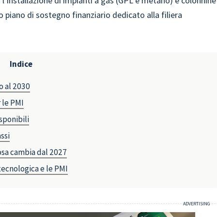
r l’installazione di impianti a gas (GPL e metano) e colonnine
o piano di sostegno finanziario dedicato alla filiera
Indice
o al 2030
r le PMI
sponibili
ssi
cosa cambia dal 2027
 tecnologica e le PMI