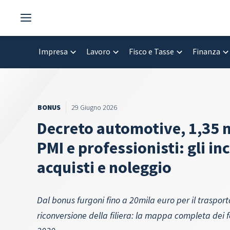
Vai
al
contenuto
Impresa
Lavoro
Fisco e Tasse
Finanza
BONUS
29 Giugno 2026
Decreto automotive, 1,35 m
PMI e professionisti: gli in
acquisti e noleggio
Dal bonus furgoni fino a 20mila euro per il trasport
riconversione della filiera: la mappa completa dei fo