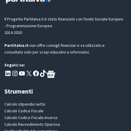
n
e
G
D
Il Progetto Partitaiva.it è stato finanziato con fondo Sociale Europeo
P
- Programmazione Europea
R
2014-2020
*
PartitaIva.it
non offre consigli finanziari e va utilizzato e
consultato solo per scopi educativi e informativi.
Seguici su:
Pagina LinkedIn PartitaIva
Instagram
Canale YouTube Evoluzione - Partitaiva.it
X
Segui PartitaIva su Facebook
TikTok
Strumenti
Calcolo stipendio netto
Calcolo Codice Fiscale
Calcolo Codice Fiscale inverso
Calcolo Ravvedimento Operoso