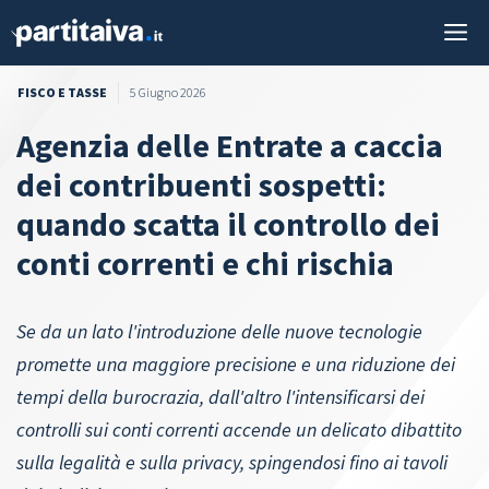
Vai
M
al
contenuto
FISCO E TASSE
5 Giugno 2026
Agenzia delle Entrate a caccia
dei contribuenti sospetti:
quando scatta il controllo dei
conti correnti e chi rischia
Se da un lato l'introduzione delle nuove tecnologie
promette una maggiore precisione e una riduzione dei
tempi della burocrazia, dall'altro l'intensificarsi dei
controlli sui conti correnti accende un delicato dibattito
sulla legalità e sulla privacy, spingendosi fino ai tavoli