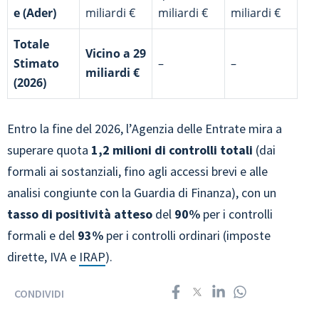
e (Ader)
miliardi €
miliardi €
miliardi €
Totale
Vicino a 29
Stimato
–
–
miliardi €
(2026)
Entro la fine del 2026, l’Agenzia delle Entrate mira a
superare quota
1,2 milioni di controlli totali
(dai
formali ai sostanziali, fino agli accessi brevi e alle
analisi congiunte con la Guardia di Finanza), con un
tasso di positività atteso
del
90%
per i controlli
formali e del
93%
per i controlli ordinari (imposte
dirette, IVA e
IRAP
).
CONDIVIDI