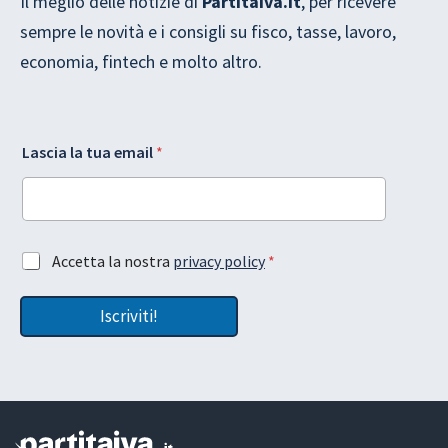
Il meglio delle notizie di
Partitaiva.it
, per ricevere
sempre le novità e i consigli su fisco, tasse, lavoro,
economia, fintech e molto altro.
L
*
Lascia la tua email
*
a
G
y
D
o
P
u
R
t
t
G
u
A
Accetta la nostra
privacy policy
*
D
a
c
P
c
R
Iscriviti!
e
e
t
m
t
a
a
i
z
l
i
o