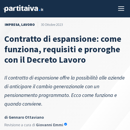
Vai
M
al
contenuto
IMPRESA
,
LAVORO
30 Ottobre 2023
Contratto di espansione: come
funziona, requisiti e proroghe
con il Decreto Lavoro
Il contratto di espansione offre la possibilità alle aziende
di anticipare il cambio generazionale con un
pensionamento programmato. Ecco come funziona e
quando conviene.
di
Gennaro Ottaviano
Revisione a cura di
Giovanni Emmi