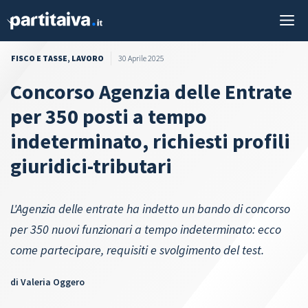
Vai
M
al
contenuto
FISCO E TASSE
,
LAVORO
30 Aprile 2025
Concorso Agenzia delle Entrate
per 350 posti a tempo
indeterminato, richiesti profili
giuridici-tributari
L'Agenzia delle entrate ha indetto un bando di concorso
per 350 nuovi funzionari a tempo indeterminato: ecco
come partecipare, requisiti e svolgimento del test.
di
Valeria Oggero