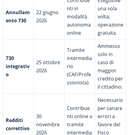
Contribue
Eseguibile
nti in
una sola
Annullam
22 giugno
modalità
volta;
ento 730
2026
autonoma
operazione
online
gratuita.
Ammesso
Tramite
solo in
730
intermedia
25 ottobre
caso di
integrativ
rio
2026
maggior
o
(CAF/Profe
credito per
ssionista)
il cittadino.
Necessario
Contribue
per sanare
30
nti online o
errori a
Redditi
novembre
tramite
favore del
correttivo
2026
intermedia
Fisco