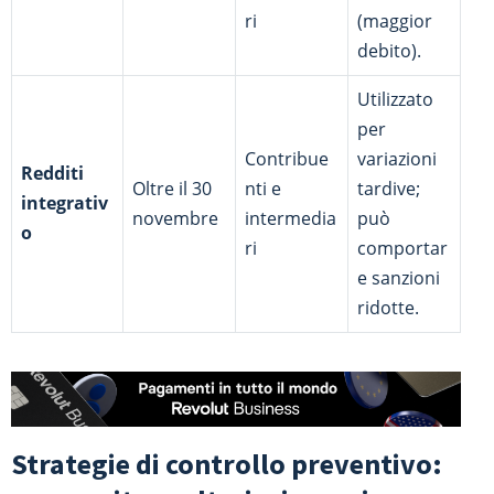
ri
(maggior
debito).
Utilizzato
per
Contribue
variazioni
Redditi
Oltre il 30
nti e
tardive;
integrativ
novembre
intermedia
può
o
ri
comportar
e sanzioni
ridotte.
Strategie di controllo preventivo: