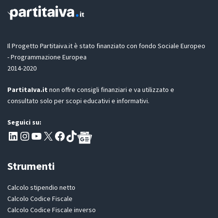
t
o
a
n
z
e
i
G
o
D
Il Progetto Partitaiva.it è stato finanziato con fondo Sociale Europeo
n
P
e
- Programmazione Europea
R
2014-2020
*
PartitaIva.it
non offre consigli finanziari e va utilizzato e
consultato solo per scopi educativi e informativi.
Seguici su:
Pagina LinkedIn PartitaIva
Instagram
Canale YouTube Evoluzione - Partitaiva.it
X
Segui PartitaIva su Facebook
TikTok
Strumenti
Calcolo stipendio netto
Calcolo Codice Fiscale
Calcolo Codice Fiscale inverso