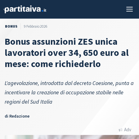
Vai
M
al
contenuto
BONUS
9 Febbraio 2026
Bonus assunzioni ZES unica
lavoratori over 34, 650 euro al
mese: come richiederlo
L'agevolazione, introdotta dal decreto Coesione, punta a
incentivare la creazione di occupazione stabile nelle
regioni del Sud Italia
di
Redazione
Adv