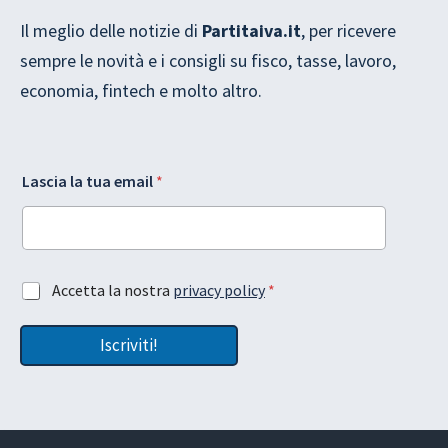
Il meglio delle notizie di
Partitaiva.it
, per ricevere
sempre le novità e i consigli su fisco, tasse, lavoro,
economia, fintech e molto altro.
G
*
Lascia la tua email
*
D
*
P
L
R
a
L
s
a
c
y
i
A
Accetta la nostra
privacy policy
*
o
a
c
u
c
t
Iscriviti!
e
A
t
c
t
c
a
e
z
t
i