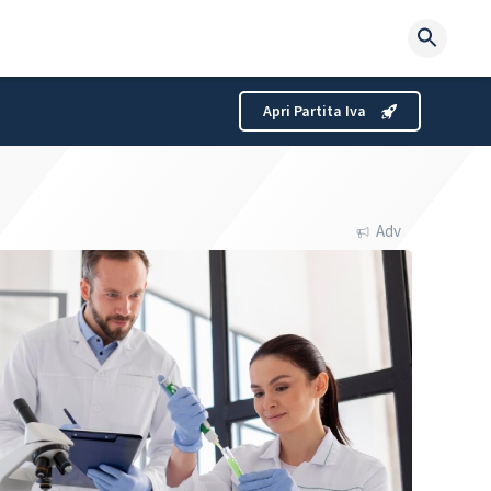
Searc
for:
Apri Partita Iva
Adv