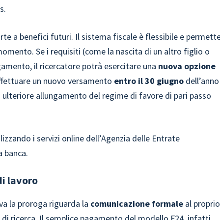
s.
e a benefici futuri. Il sistema fiscale è flessibile e permett
mento. Se i requisiti (come la nascita di un altro figlio o
amento, il ricercatore potrà esercitare una
nuova opzione
effettuare un nuovo versamento
entro il 30 giugno
dell’anno
n ulteriore allungamento del regime di favore di pari passo
tilizzando i servizi online dell’Agenzia delle Entrate
a banca.
i lavoro
a la proroga riguarda la
comunicazione formale
al propri
 di ricerca. Il semplice pagamento del modello F24, infatti,