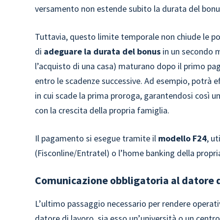
versamento non estende subito la durata del bonu
Tuttavia, questo limite temporale non chiude le port
di
adeguare la durata del bonus
in un secondo mo
l’acquisto di una casa) maturano dopo il primo pag
entro le scadenze successive. Ad esempio, potrà 
in cui scade la prima proroga, garantendosi così u
con la crescita della propria famiglia.
Il pagamento si esegue tramite il
modello F24
, u
(Fisconline/Entratel) o l’home banking della propri
Comunicazione obbligatoria al datore d
L’ultimo passaggio necessario per rendere operativ
datore di lavoro, sia esso un’università o un centro