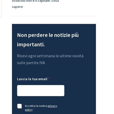
ostacolo non è il capitale: cosa
sapere
Non perdere le notizie più
importanti.
Ricevi ogni settimana le ultime novità
sulle partite IVA
t
Lascia la tua email
*
u
a
A
c
c
e
e
t
A
Accetta la nostra
privacy
m
t
c
policy
*
a