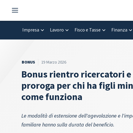
Vai
al
contenuto
Impresa
Lavoro
Fisco e Tasse
Finanza
BONUS
19 Marzo 2026
Bonus rientro ricercatori e
proroga per chi ha figli mi
come funziona
Le modalità di estensione dell'agevolazione e l'im
familiare hanno sulla durata del beneficio.