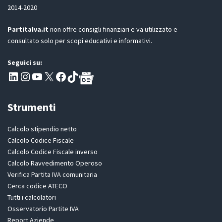
R
2014-2020
*
PartitaIva.it
non offre consigli finanziari e va utilizzato e
consultato solo per scopi educativi e informativi.
Seguici su:
Pagina LinkedIn PartitaIva
Instagram
Canale YouTube Evoluzione - Partitaiva.it
X
Segui PartitaIva su Facebook
TikTok
Strumenti
Calcolo stipendio netto
Calcolo Codice Fiscale
Calcolo Codice Fiscale inverso
Calcolo Ravvedimento Operoso
Verifica Partita IVA comunitaria
Cerca codice ATECO
Tutti i calcolatori
Osservatorio Partite IVA
Report Aziende