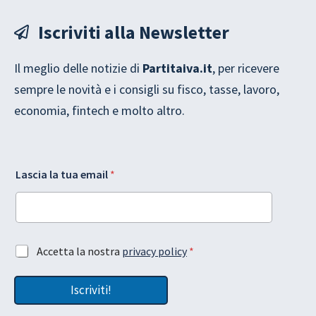
Iscriviti alla Newsletter
Il meglio delle notizie di
Partitaiva.it
, per ricevere
sempre le novità e i consigli su fisco, tasse, lavoro,
economia, fintech e molto altro.
l
Lascia la tua email
*
a
G
D
P
R
e
e
A
Accetta la nostra
privacy policy
*
m
m
c
a
a
c
i
i
Iscriviti!
e
l
l
t
L