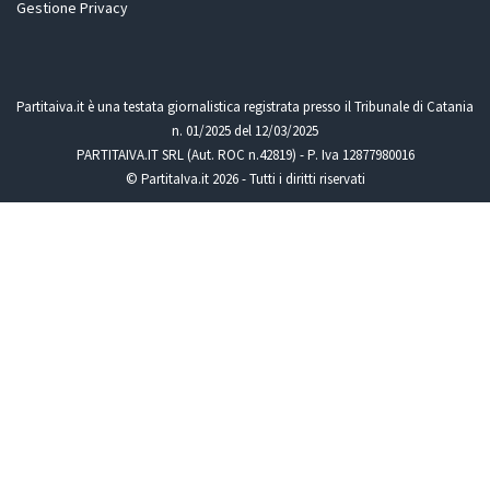
Gestione Privacy
Partitaiva.it è una testata giornalistica registrata presso il Tribunale di Catania
n. 01/2025 del 12/03/2025
PARTITAIVA.IT SRL (Aut. ROC n.42819) - P. Iva 12877980016
© PartitaIva.it 2026 - Tutti i diritti riservati