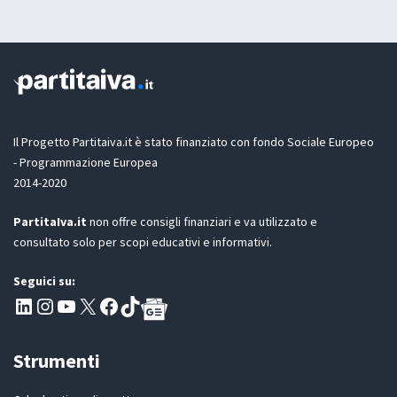
t
a
a
s
z
c
i
i
o
a
n
e
e
m
G
a
D
i
Il Progetto Partitaiva.it è stato finanziato con fondo Sociale Europeo
P
l
- Programmazione Europea
R
2014-2020
*
PartitaIva.it
non offre consigli finanziari e va utilizzato e
consultato solo per scopi educativi e informativi.
Seguici su:
Pagina LinkedIn PartitaIva
Instagram
Canale YouTube Evoluzione - Partitaiva.it
X
Segui PartitaIva su Facebook
TikTok
Strumenti