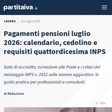
Vai
M
al
contenuto
LAVORO
25 Giugno 2026
Pagamenti pensioni luglio
2026: calendario, cedolino e
requisiti quattordicesima INPS
Date di accredito, turnazione alle Poste e i criteri del
messaggio INPS n. 2052 sulla somma aggiuntiva: la
guida pratica per professionisti e consulenti.
di
Redazione
Adv