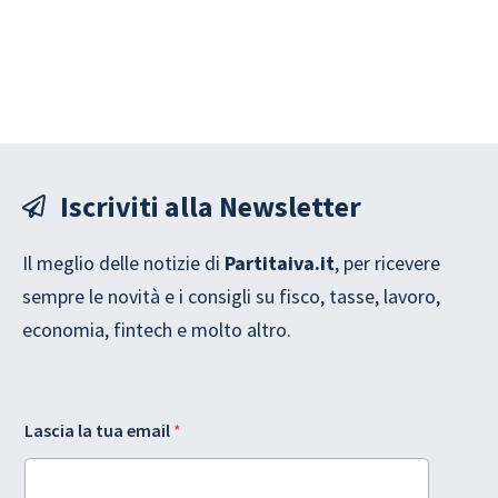
Iscriviti alla Newsletter
Il meglio delle notizie di
Partitaiva.it
, per ricevere
sempre le novità e i consigli su fisco, tasse, lavoro,
economia, fintech e molto altro.
G
*
Lascia la tua email
*
D
L
P
a
R
s
l
c