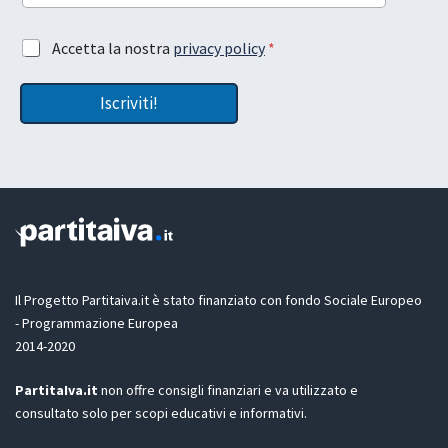
a
i
e
a
A
Accetta la nostra
privacy policy
*
m
t
c
a
u
c
i
a
Iscriviti!
e
l
t
t
a
z
i
o
n
e
G
D
Il Progetto Partitaiva.it è stato finanziato con fondo Sociale Europeo
P
- Programmazione Europea
R
2014-2020
*
PartitaIva.it
non offre consigli finanziari e va utilizzato e
consultato solo per scopi educativi e informativi.