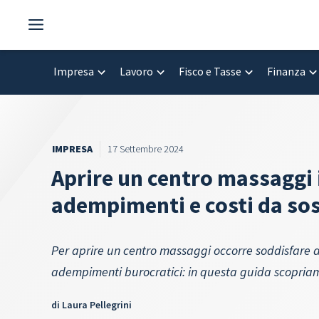
Vai
al
contenuto
Impresa
Lavoro
Fisco e Tasse
Finanza
IMPRESA
17 Settembre 2024
Aprire un centro massaggi in
adempimenti e costi da so
Per aprire un centro massaggi occorre soddisfare al
adempimenti burocratici: in questa guida scopriam
di
Laura Pellegrini