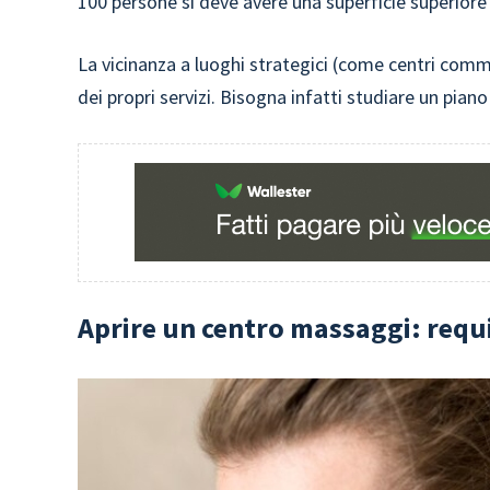
100 persone si deve avere una superficie superiore
La vicinanza a luoghi strategici (come centri commer
dei propri servizi. Bisogna infatti studiare un piano
Aprire un centro massaggi: requ