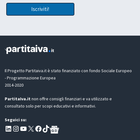
t
c
u
Iscriviti!
e
a
t
t
a
z
i
o
n
e
G
D
Il Progetto Partitaiva.it è stato finanziato con fondo Sociale Europeo
P
- Programmazione Europea
R
2014-2020
*
PartitaIva.it
non offre consigli finanziari e va utilizzato e
consultato solo per scopi educativi e informativi.
Seguici su:
Pagina LinkedIn PartitaIva
Instagram
Canale YouTube Evoluzione - Partitaiva.it
X
Segui PartitaIva su Facebook
TikTok