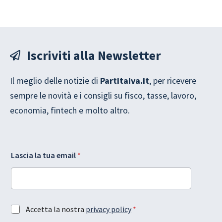
Iscriviti alla Newsletter
Il meglio delle notizie di
Partitaiva.it
, per ricevere
sempre le novità e i consigli su fisco, tasse, lavoro,
economia, fintech e molto altro.
l
Lascia la tua email
*
a
L
a
s
c
i
A
Accetta la nostra
privacy policy
*
a
c