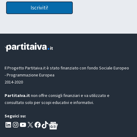
c
e
Iscriviti!
e
t
t
t
t
a
a
z
z
i
i
o
o
n
n
e
e
e
G
m
D
Il Progetto Partitaiva.it è stato finanziato con fondo Sociale Europeo
a
P
i
- Programmazione Europea
R
l
2014-2020
*
PartitaIva.it
non offre consigli finanziari e va utilizzato e
consultato solo per scopi educativi e informativi.
Seguici su:
Pagina LinkedIn PartitaIva
Instagram
Canale YouTube Evoluzione - Partitaiva.it
X
Segui PartitaIva su Facebook
TikTok