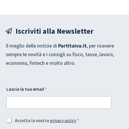
Iscriviti alla Newsletter
Il meglio delle notizie di
Partitaiva.it
, per ricevere
sempre le novità e i consigli su fisco, tasse, lavoro,
economia, fintech e molto altro.
t
L
Lascia la tua email
*
u
a
a
y
l
o
a
u
G
t
D
A
A
Accetta la nostra
privacy policy
*
P
c
c
R
c