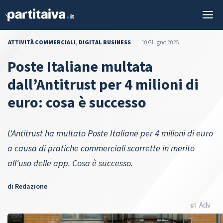
Vai
M
al
contenuto
ATTIVITÀ COMMERCIALI
,
DIGITAL BUSINESS
10 Giugno 2025
Poste Italiane multata
dall’Antitrust per 4 milioni di
euro: cosa è successo
L'Antitrust ha multato Poste Italiane per 4 milioni di euro
a causa di pratiche commerciali scorrette in merito
all'uso delle app. Cosa è successo.
di
Redazione
Adv