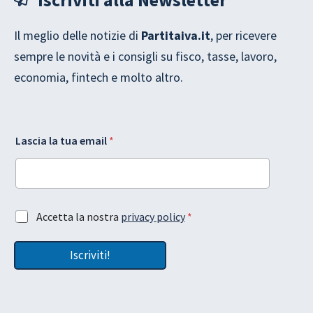
Il meglio delle notizie di
Partitaiva.it
, per ricevere
sempre le novità e i consigli su fisco, tasse, lavoro,
economia, fintech e molto altro.
t
e
Lascia la tua email
*
u
m
a
a
l
i
a
l
e
L
m
a
A
Accetta la nostra
privacy policy
*
a
s
c
i
c
c
l
i
Iscriviti!
e
a
t
L
t
a
a
y
z