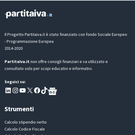
o
i
u
o
t
n
e
G
D
Il Progetto Partitaiva.it è stato finanziato con fondo Sociale Europeo
P
- Programmazione Europea
R
2014-2020
*
PartitaIva.it
non offre consigli finanziari e va utilizzato e
consultato solo per scopi educativi e informativi.
Seguici su:
Pagina LinkedIn PartitaIva
Instagram
Canale YouTube Evoluzione - Partitaiva.it
X
Segui PartitaIva su Facebook
TikTok
Strumenti
Calcolo stipendio netto
Calcolo Codice Fiscale