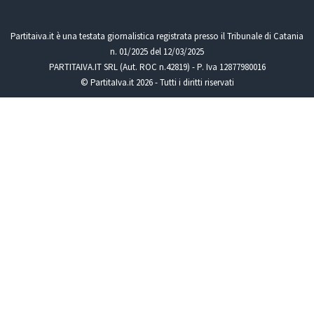
Partitaiva.it è una testata giornalistica registrata presso il Tribunale di Catania
n. 01/2025 del 12/03/2025
PARTITAIVA.IT SRL (Aut. ROC n.42819) - P. Iva 12877980016
© PartitaIva.it 2026 - Tutti i diritti riservati