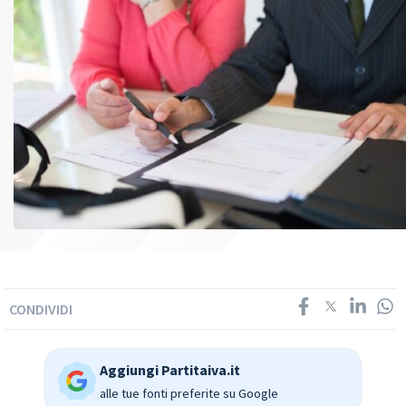
CONDIVIDI
Aggiungi Partitaiva.it
alle tue fonti preferite su Google