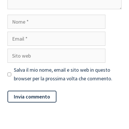
Nome
Email
Sito
web
Salva il mio nome, email e sito web in questo
browser per la prossima volta che commento.