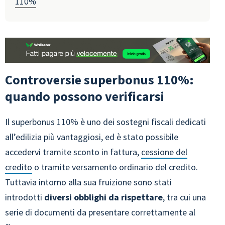
110%
Controversie superbonus 110%:
quando possono verificarsi
Il superbonus 110% è uno dei sostegni fiscali dedicati
all’edilizia più vantaggiosi, ed è stato possibile
accedervi tramite sconto in fattura,
cessione del
credito
o tramite versamento ordinario del credito.
Tuttavia intorno alla sua fruizione sono stati
introdotti
diversi obblighi da rispettare
, tra cui una
serie di documenti da presentare correttamente al