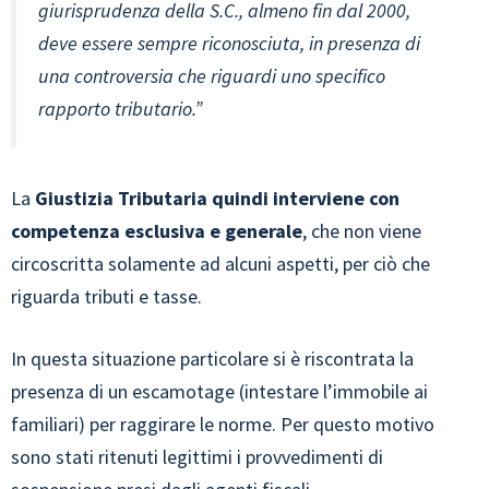
giurisprudenza della S.C., almeno fin dal 2000,
deve essere sempre riconosciuta, in presenza di
una controversia che riguardi uno specifico
rapporto tributario.”
La
Giustizia Tributaria quindi interviene con
competenza esclusiva e generale
, che non viene
circoscritta solamente ad alcuni aspetti, per ciò che
riguarda tributi e tasse.
In questa situazione particolare si è riscontrata la
presenza di un escamotage (intestare l’immobile ai
familiari) per raggirare le norme. Per questo motivo
sono stati ritenuti legittimi i provvedimenti di