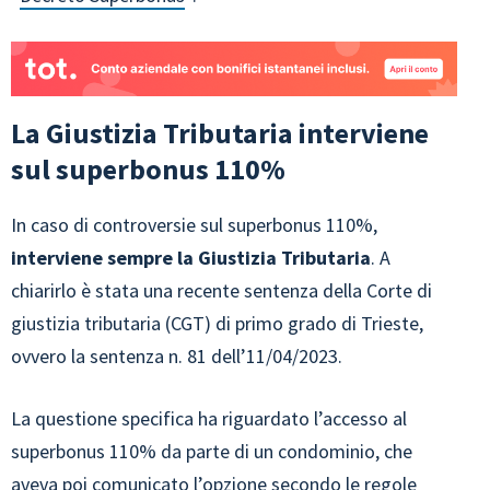
La Giustizia Tributaria interviene
sul superbonus 110%
In caso di controversie sul superbonus 110%,
interviene sempre la Giustizia Tributaria
. A
chiarirlo è stata una recente sentenza della Corte di
giustizia tributaria (CGT) di primo grado di Trieste,
ovvero la sentenza n. 81 dell’11/04/2023.
La questione specifica ha riguardato l’accesso al
superbonus 110% da parte di un condominio, che
aveva poi comunicato l’opzione secondo le regole