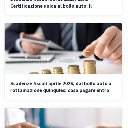
Certificazione unica al bollo auto: il
calendario
Scadenze fiscali aprile 2026, dal bollo auto a
rottamazione quinquies: cosa pagare entro
giorno 30