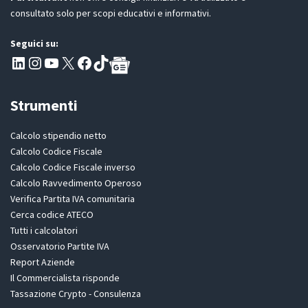
consultato solo per scopi educativi e informativi.
Seguici su:
Pagina LinkedIn PartitaIva
Instagram
Canale YouTube Evoluzione - Partitaiva.it
X
Segui PartitaIva su Facebook
TikTok
Strumenti
Calcolo stipendio netto
Calcolo Codice Fiscale
Calcolo Codice Fiscale inverso
Calcolo Ravvedimento Operoso
Verifica Partita IVA comunitaria
Cerca codice ATECO
Tutti i calcolatori
Osservatorio Partite IVA
Report Aziende
Il Commercialista risponde
Tassazione Crypto - Consulenza