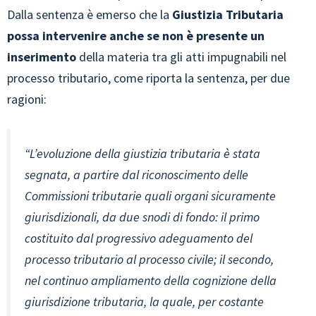
Dalla sentenza è emerso che la
Giustizia Tributaria
possa intervenire anche se non è presente un
inserimento
della materia tra gli atti impugnabili nel
processo tributario, come riporta la sentenza, per due
ragioni:
“L’evoluzione della giustizia tributaria è stata
segnata, a partire dal riconoscimento delle
Commissioni tributarie quali organi sicuramente
giurisdizionali, da due snodi di fondo: il primo
costituito dal progressivo adeguamento del
processo tributario al processo civile; il secondo,
nel continuo ampliamento della cognizione della
giurisdizione tributaria, la quale, per costante