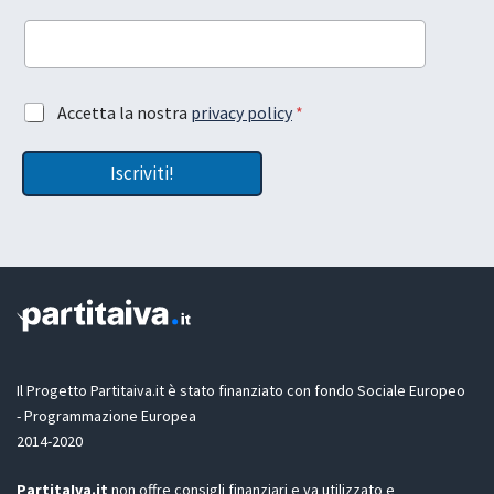
L
L
a
a
s
s
c
c
i
i
A
Accetta la nostra
privacy policy
*
a
a
c
t
t
c
u
u
Iscriviti!
e
a
a
t
t
a
z
i
o
n
e
G
D
Il Progetto Partitaiva.it è stato finanziato con fondo Sociale Europeo
P
- Programmazione Europea
R
2014-2020
*
PartitaIva.it
non offre consigli finanziari e va utilizzato e