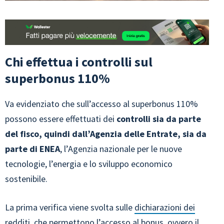
Chi effettua i controlli sul
superbonus 110%
Va evidenziato che sull’accesso al superbonus 110%
possono essere effettuati dei
controlli sia da parte
del fisco, quindi dall’Agenzia delle Entrate, sia da
parte di ENEA
, l’Agenzia nazionale per le nuove
tecnologie, l’energia e lo sviluppo economico
sostenibile.
La prima verifica viene svolta sulle
dichiarazioni dei
redditi
, che permettono l’accesso al bonus, ovvero il