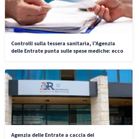
Controlli sulla tessera sanitaria, l’Agenzia
delle Entrate punta sulle spese mediche: ecco
cosa si rischia
Agenzia delle Entrate a caccia dei