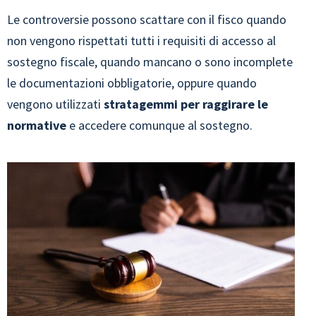
Le controversie possono scattare con il fisco quando
non vengono rispettati tutti i requisiti di accesso al
sostegno fiscale, quando mancano o sono incomplete
le documentazioni obbligatorie, oppure quando
vengono utilizzati
stratagemmi per raggirare le
normative
e accedere comunque al sostegno.