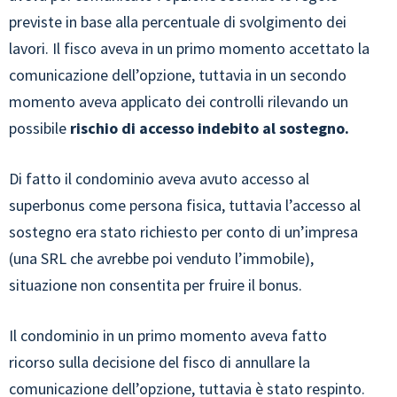
previste in base alla percentuale di svolgimento dei
lavori. Il fisco aveva in un primo momento accettato la
comunicazione dell’opzione, tuttavia in un secondo
momento aveva applicato dei controlli rilevando un
possibile
rischio di accesso indebito al sostegno.
Di fatto il condominio aveva avuto accesso al
superbonus come persona fisica, tuttavia l’accesso al
sostegno era stato richiesto per conto di un’impresa
(una SRL che avrebbe poi venduto l’immobile),
situazione non consentita per fruire il bonus.
Il condominio in un primo momento aveva fatto
ricorso sulla decisione del fisco di annullare la
comunicazione dell’opzione, tuttavia è stato respinto.