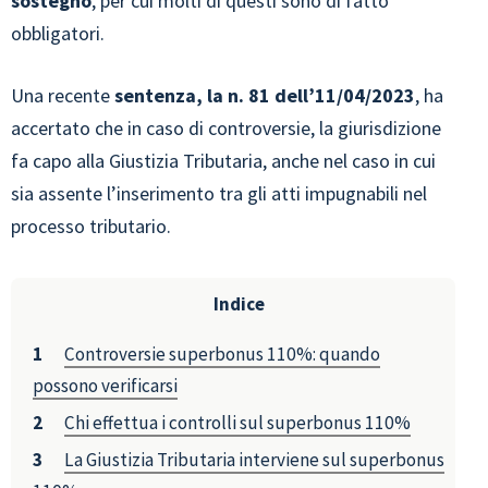
sostegno
, per cui molti di questi sono di fatto
obbligatori.
Una recente
sentenza, la n. 81 dell’11/04/2023
, ha
accertato che in caso di controversie, la giurisdizione
fa capo alla Giustizia Tributaria, anche nel caso in cui
sia assente l’inserimento tra gli atti impugnabili nel
processo tributario.
Indice
Controversie superbonus 110%: quando
possono verificarsi
Chi effettua i controlli sul superbonus 110%
La Giustizia Tributaria interviene sul superbonus