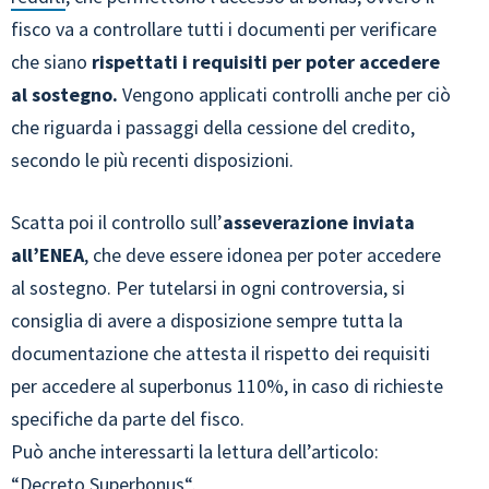
fisco va a controllare tutti i documenti per verificare
che siano
rispettati i requisiti per poter accedere
al sostegno.
Vengono applicati controlli anche per ciò
che riguarda i passaggi della cessione del credito,
secondo le più recenti disposizioni.
Scatta poi il controllo sull’
asseverazione inviata
all’ENEA
, che deve essere idonea per poter accedere
al sostegno. Per tutelarsi in ogni controversia, si
consiglia di avere a disposizione sempre tutta la
documentazione che attesta il rispetto dei requisiti
per accedere al superbonus 110%, in caso di richieste
specifiche da parte del fisco.
Può anche interessarti la lettura dell’articolo:
“
Decreto Superbonus
“.