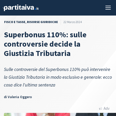
Vai
M
al
contenuto
FISCO E TASSE
,
RISORSE GIURIDICHE
22 Marzo 2024
Superbonus 110%: sulle
controversie decide la
Giustizia Tributaria
Sulle controversie del Superbonus 110% può intervenire
la Giustizia Tributaria in modo esclusivo e generale: ecco
cosa dice l'ultima sentenza
di
Valeria Oggero
Adv