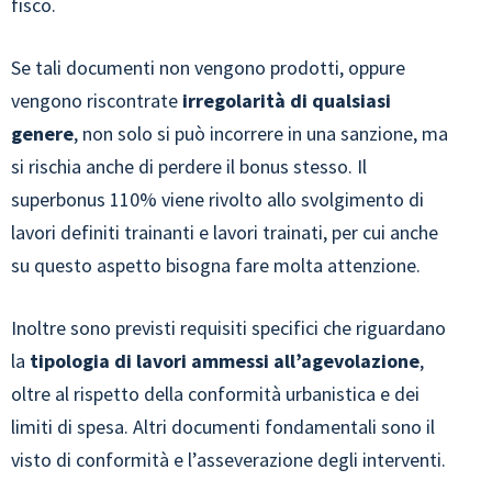
fisco.
Se tali documenti non vengono prodotti, oppure
vengono riscontrate
irregolarità di qualsiasi
genere
, non solo si può incorrere in una sanzione, ma
si rischia anche di perdere il bonus stesso. Il
superbonus 110% viene rivolto allo svolgimento di
lavori definiti trainanti e lavori trainati, per cui anche
su questo aspetto bisogna fare molta attenzione.
Inoltre sono previsti requisiti specifici che riguardano
la
tipologia di lavori ammessi all’agevolazione
,
oltre al rispetto della conformità urbanistica e dei
limiti di spesa. Altri documenti fondamentali sono il
visto di conformità e l’asseverazione degli interventi.