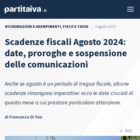
Vai
M
al
contenuto
DICHIARAZIONI E ADEMPIMENTI
,
FISCO E TASSE
1 Agosto 2024
Scadenze fiscali Agosto 2024:
date, proroghe e sospensione
delle comunicazioni
Anche se agosto è un periodo di tregua fiscale, alcune
scadenze rimangono imperative: ecco le date cruciali di
questo mese a cui prestare particolare attenzione.
di
Francesca Di Feo
Adv