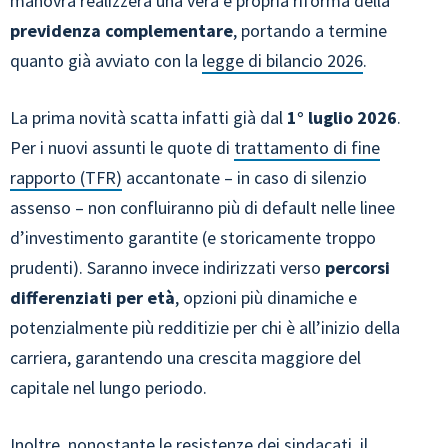
manovra realizzerà una vera e propria riforma della
previdenza complementare
, portando a termine
quanto già avviato con la
legge di bilancio 2026
.
La prima novità scatta infatti già dal
1° luglio 2026
.
Per i nuovi assunti le quote di
trattamento di fine
rapporto (TFR)
accantonate – in caso di silenzio
assenso – non confluiranno più di default nelle linee
d’investimento garantite (e storicamente troppo
prudenti). Saranno invece indirizzati verso
percorsi
differenziati per età
, opzioni più dinamiche e
potenzialmente più redditizie per chi è all’inizio della
carriera, garantendo una crescita maggiore del
capitale nel lungo periodo.
Inoltre, nonostante le resistenze dei sindacati, il