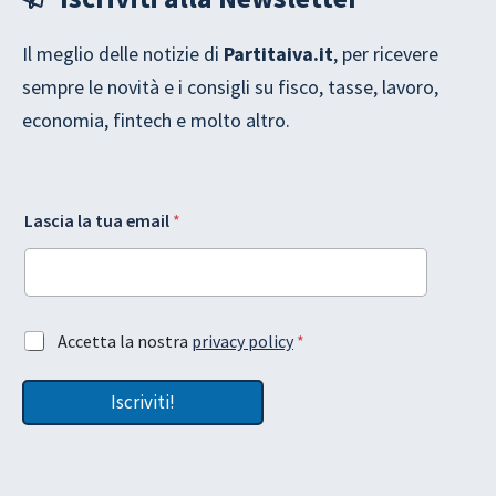
Il meglio delle notizie di
Partitaiva.it
, per ricevere
sempre le novità e i consigli su fisco, tasse, lavoro,
economia, fintech e molto altro.
*
t
Lascia la tua email
*
A
u
c
a
c
L
e
a
t
s
t
c
A
Accetta la nostra
privacy policy
*
a
i
c
z
a
c
i
A
Iscriviti!
e
o
c
t
n
c
t
e
e
a
e
t
z