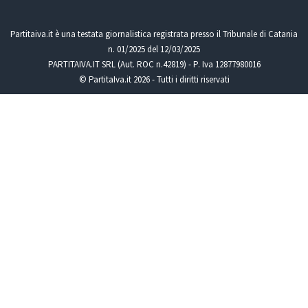
Partitaiva.it è una testata giornalistica registrata presso il Tribunale di Catania
n. 01/2025 del 12/03/2025
PARTITAIVA.IT SRL (Aut. ROC n.42819) - P. Iva 12877980016
© PartitaIva.it 2026 - Tutti i diritti riservati