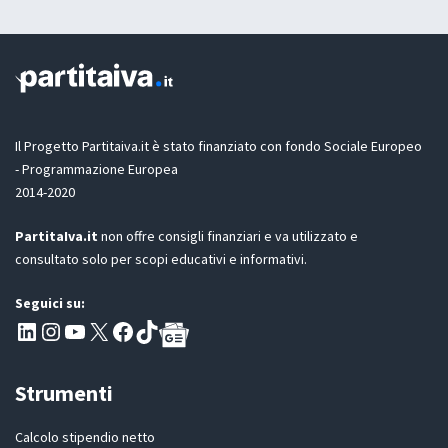
a
t
u
z
a
t
i
z
o
i
n
o
e
n
G
e
D
t
Il Progetto Partitaiva.it è stato finanziato con fondo Sociale Europeo
P
u
- Programmazione Europea
R
a
2014-2020
*
PartitaIva.it
non offre consigli finanziari e va utilizzato e
consultato solo per scopi educativi e informativi.
Seguici su:
Pagina LinkedIn PartitaIva
Instagram
Canale YouTube Evoluzione - Partitaiva.it
X
Segui PartitaIva su Facebook
TikTok
Strumenti
Calcolo stipendio netto