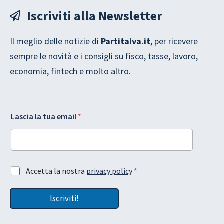
Iscriviti alla Newsletter
Il meglio delle notizie di
Partitaiva.it
, per ricevere
sempre le novità e i consigli su fisco, tasse, lavoro,
economia, fintech e molto altro.
L
Lascia la tua email
*
a
s
c
i
a
*
t
A
Accetta la nostra
privacy policy
*
*
u
c
A
a
c
c
L
Iscriviti!
e
c
a
t
e
y
t
t
o