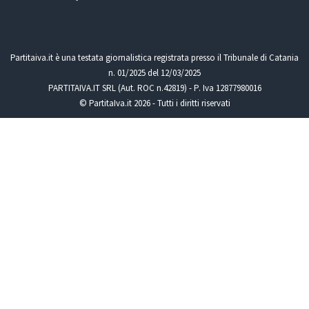
Partitaiva.it è una testata giornalistica registrata presso il Tribunale di Catania
n. 01/2025 del 12/03/2025
PARTITAIVA.IT SRL (Aut. ROC n.42819) - P. Iva 12877980016
© PartitaIva.it 2026 - Tutti i diritti riservati