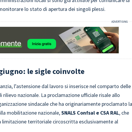
mministrazioni locali si sono già attivate per comunicare la
a monitorare lo stato di apertura dei singoli plessi.
giugno: le sigle coinvolte
zia, l’astensione dal lavoro si inserisce nel comparto delle
 rilievo nazionale. La proclamazione ufficiale risale allo
rganizzazione sindacale che ha originariamente proclamato l
lla mobilitazione nazionale,
SNALS Confsal e CSA RAL
, che
imitazione territoriale circoscritta esclusivamente al