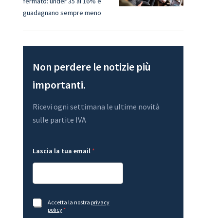
fermato: under 35 al 16% e
guadagnano sempre meno
Non perdere le notizie più
importanti.
Ricevi ogni settimana le ultime novità
sulle partite IVA
G
t
Lascia la tua email
*
D
u
P
a
R
t
A
u
c
a
c
G
e
D
A
Accetta la nostra
privacy
t
P
c
policy
*