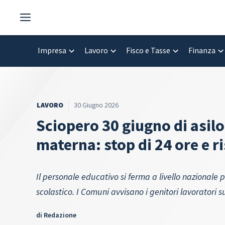
Vai
al
contenuto
Impresa
Lavoro
Fisco e Tasse
Finanza
LAVORO
30 Giugno 2026
Sciopero 30 giugno di asilo
materna: stop di 24 ore e r
Il personale educativo si ferma a livello nazionale 
scolastico. I Comuni avvisano i genitori lavoratori sui
di
Redazione