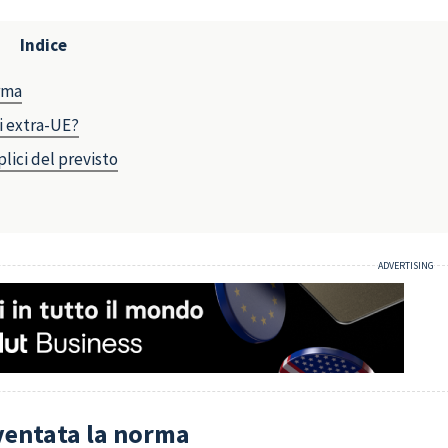
Indice
orma
ri extra-UE?
plici del previsto
iventata la norma