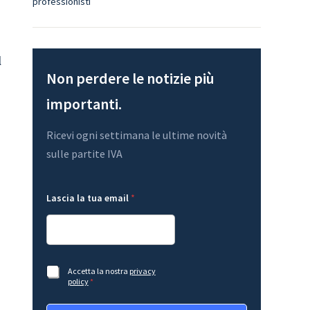
professionisti
l
Non perdere le notizie più
importanti.
Ricevi ogni settimana le ultime novità
sulle partite IVA
*
e
Lascia la tua email
*
A
m
c
a
c
i
e
l
t
L
t
a
a
y
A
Accetta la nostra
privacy
z
o
c
policy
*
i
u
c
o
t
e