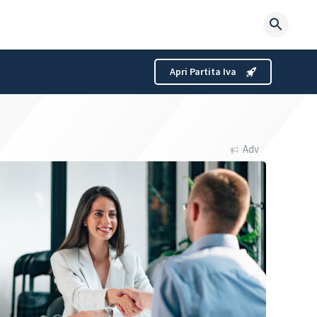
Searc
for:
Apri Partita Iva
Adv