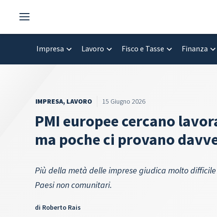
Vai
al
contenuto
Impresa
Lavoro
Fisco e Tasse
Finanza
IMPRESA
,
LAVORO
15 Giugno 2026
PMI europee cercano lavora
ma poche ci provano davve
Più della metà delle imprese giudica molto difficile
Paesi non comunitari.
di
Roberto Rais