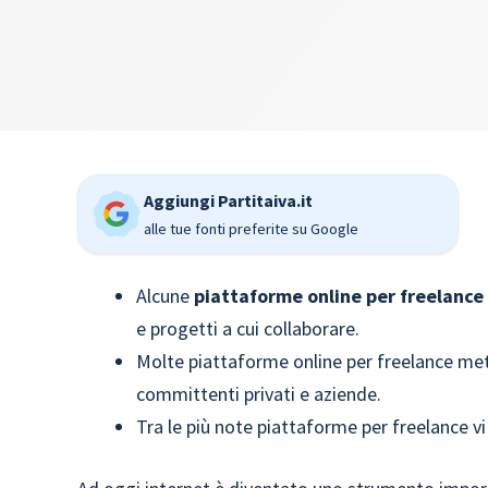
Aggiungi Partitaiva.it
alle tue fonti preferite su Google
Alcune
piattaforme online per freelance
e progetti a cui collaborare.
Molte piattaforme online per freelance me
committenti privati e aziende.
Tra le più note piattaforme per freelance vi 