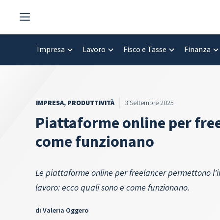
Vai
al
contenuto
Impresa
Lavoro
Fisco e Tasse
Finanza
IMPRESA
,
PRODUTTIVITÀ
3 Settembre 2025
Piattaforme online per free
come funzionano
Le piattaforme online per freelancer permettono l'
lavoro: ecco quali sono e come funzionano.
di
Valeria Oggero