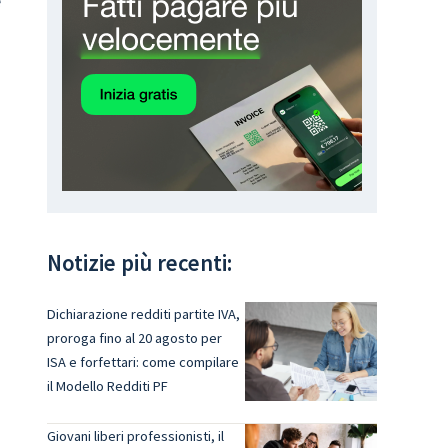
e
Notizie più recenti:
Dichiarazione redditi partite IVA,
proroga fino al 20 agosto per
ISA e forfettari: come compilare
il Modello Redditi PF
Giovani liberi professionisti, il