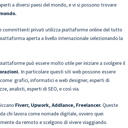
aperti a diversi paesi del mondo, e vi si possono trovare
l mondo.
e committenti privati utilizza piattaforme online del tutto
na piattaforma aperta a livello internazionale selezionando la
piattaforme può essere molto utile per iniziare a svolgere il
borazioni.
In particolare questi siti web possono essere
 come: grafici, informatici e web designer, esperti di
ze, analisti, esperti di SEO, e così via.
spiccano
Fiverr, Upwork, Addlance, Freelancer.
Queste
 da chi lavora come nomade digitale, ovvero quei
amente da remoto e scelgono di vivere viaggiando.