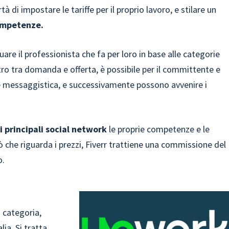
tà di impostare le tariffe per il proprio lavoro, e stilare un
competenze.
duare il professionista che fa per loro in base alle categorie
ro tra domanda e offerta, è possibile per il committente e
ite messaggistica, e successivamente possono avvenire i
i principali social network
le proprie competenze e le
ciò che riguarda i prezzi, Fiverr trattiene una commissione del
o.
 categoria,
lia. Si tratta