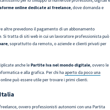
ntissimo per lo sviluppo di numerose professioni, digitali 
aforme online dedicate ai freelance
, dove domanda e
tre altre prevedono il pagamento di un abbonamento
e. Si tratta di siti web in cui un lavoratore professionista può
pare
, soprattutto da remoto, o aziende e clienti privati per
tiplicate anche le
Partite Iva nel mondo digitale
, ovvero le
nformatica e alla grafica. Per chi ha
aperto da poco una
nline può essere utile per trovare i primi clienti.
Italia
 freelance, ovvero professionisti autonomi con una Partita