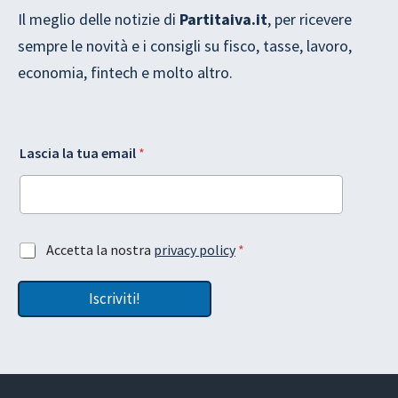
Il meglio delle notizie di
Partitaiva.it
, per ricevere
sempre le novità e i consigli su fisco, tasse, lavoro,
economia, fintech e molto altro.
A
Lascia la tua email
*
c
c
e
t
t
a
A
Accetta la nostra
privacy policy
*
z
c
i
c
o
Iscriviti!
e
n
t
e
t
L
a
a
z
s
i
c