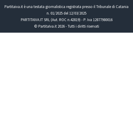
Partitaiva.it è una testata giornalistica registrata presso il Tribunale di Catania
n. 01/2025 del 12/03/2025
PARTITAIVA.IT SRL (Aut. ROC n.42819) - P. Iva 12877980016
© PartitaIva.it 2026 - Tutti i diritti riservati