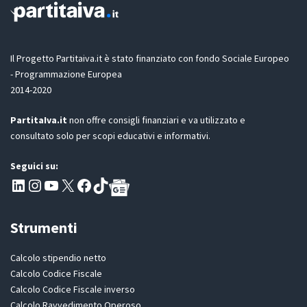
o
i
n
a
e
t
G
u
D
Il Progetto Partitaiva.it è stato finanziato con fondo Sociale Europeo
a
P
- Programmazione Europea
R
2014-2020
*
PartitaIva.it
non offre consigli finanziari e va utilizzato e
consultato solo per scopi educativi e informativi.
Seguici su:
Pagina LinkedIn PartitaIva
Instagram
Canale YouTube Evoluzione - Partitaiva.it
X
Segui PartitaIva su Facebook
TikTok
Strumenti
Calcolo stipendio netto
Calcolo Codice Fiscale
Calcolo Codice Fiscale inverso
Calcolo Ravvedimento Operoso