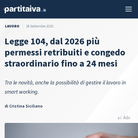
Vai
M
al
contenuto
LAVORO
18 Settembre 2025
Legge 104, dal 2026 più
permessi retribuiti e congedo
straordinario fino a 24 mesi
Tra le novità, anche la possibilità di gestire il lavoro in
smart working.
di
Cristina Siciliano
Adv