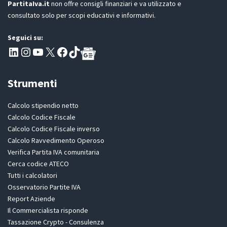
PartitaIva.it
non offre consigli finanziari e va utilizzato e
consultato solo per scopi educativi e informativi.
Seguici su:
Pagina LinkedIn PartitaIva
Instagram
Canale YouTube Evoluzione - Partitaiva.it
X
Segui PartitaIva su Facebook
TikTok
Strumenti
Calcolo stipendio netto
Calcolo Codice Fiscale
Calcolo Codice Fiscale inverso
Calcolo Ravvedimento Operoso
Verifica Partita IVA comunitaria
Cerca codice ATECO
Tutti i calcolatori
Osservatorio Partite IVA
Report Aziende
Il Commercialista risponde
Tassazione Crypto - Consulenza