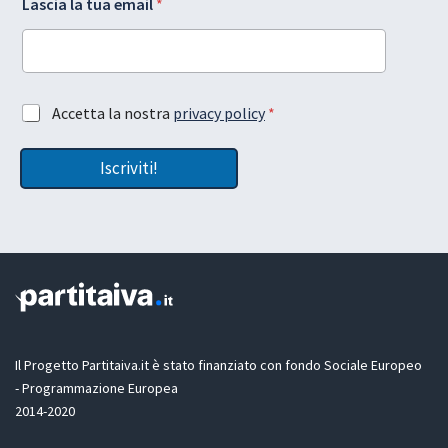
Lascia la tua email
*
a
L
a
y
o
l
u
A
Accetta la nostra
privacy policy
*
a
t
c
l
e
c
a
m
Iscriviti!
e
l
a
t
a
i
t
l
a
z
i
o
n
e
G
D
Il Progetto Partitaiva.it è stato finanziato con fondo Sociale Europeo
P
- Programmazione Europea
R
2014-2020
*