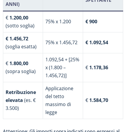
SPETTANTE
ANNI)
€
1.200,00
75% x 1.200
€ 900
(sotto soglia)
€ 1.456,72
75% x 1.456,72
€ 1.092,54
(soglia esatta)
1.092,54 + [25%
€
1.800,00
x (1.800 –
€
1.178,36
(sopra soglia)
1.456,72)]
Applicazione
Retribuzione
del tetto
elevata
(es. €
€
1.584,70
massimo di
3.500)
legge
Attenzione: Gli importi sopra indicati sono espressi al