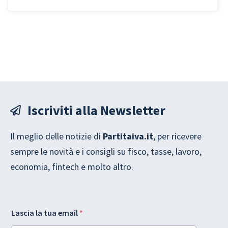
nuovi obblighi
Iscriviti alla Newsletter
Il meglio delle notizie di
Partitaiva.it
, per ricevere
sempre le novità e i consigli su fisco, tasse, lavoro,
economia, fintech e molto altro.
G
L
Lascia la tua email
*
D
a
P
y