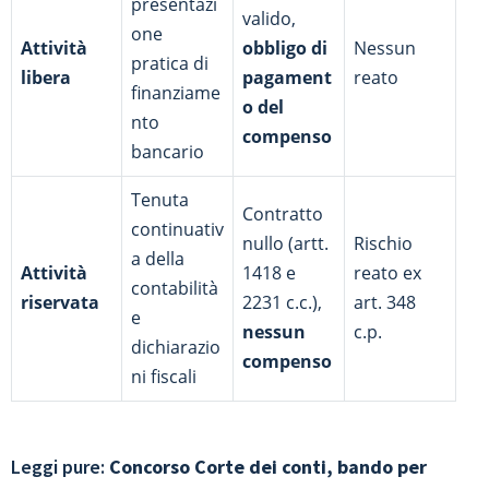
presentazi
valido,
one
Attività
obbligo di
Nessun
pratica di
libera
pagament
reato
finanziame
o del
nto
compenso
bancario
Tenuta
Contratto
continuativ
nullo (artt.
Rischio
a della
Attività
1418 e
reato ex
contabilità
riservata
2231 c.c.),
art. 348
e
nessun
c.p.
dichiarazio
compenso
ni fiscali
Leggi pure:
Concorso Corte dei conti, bando per