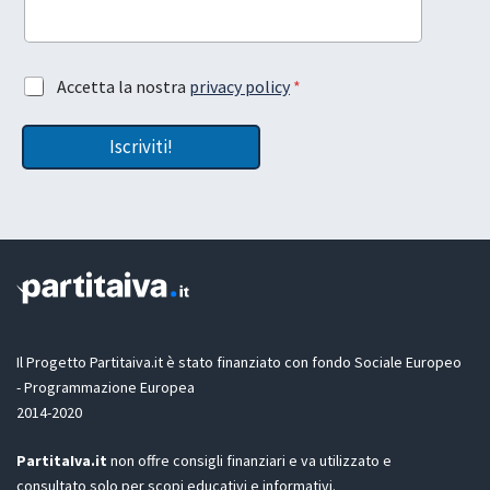
R
o
A
u
c
t
c
t
A
Accetta la nostra
privacy policy
*
e
u
c
t
a
c
t
A
Iscriviti!
e
a
c
t
z
c
t
i
e
a
o
t
z
n
t
i
e
a
o
L
z
n
a
i
e
y
o
G
o
n
D
Il Progetto Partitaiva.it è stato finanziato con fondo Sociale Europeo
u
e
P
t
- Programmazione Europea
R
2014-2020
*
PartitaIva.it
non offre consigli finanziari e va utilizzato e
consultato solo per scopi educativi e informativi.