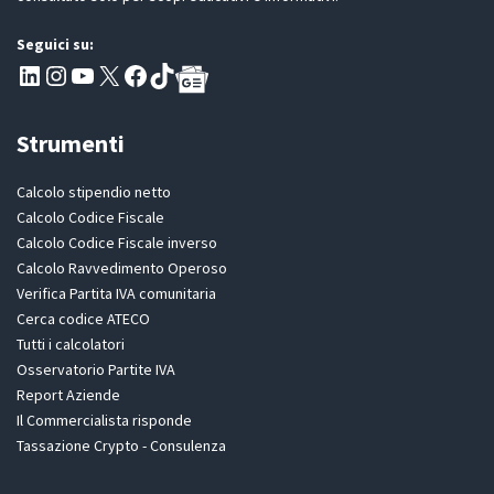
Seguici su:
Pagina LinkedIn PartitaIva
Instagram
Canale YouTube Evoluzione - Partitaiva.it
X
Segui PartitaIva su Facebook
TikTok
Strumenti
Calcolo stipendio netto
Calcolo Codice Fiscale
Calcolo Codice Fiscale inverso
Calcolo Ravvedimento Operoso
Verifica Partita IVA comunitaria
Cerca codice ATECO
Tutti i calcolatori
Osservatorio Partite IVA
Report Aziende
Il Commercialista risponde
Tassazione Crypto - Consulenza