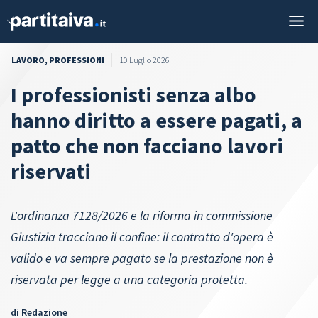
Vai
M
al
contenuto
LAVORO
,
PROFESSIONI
10 Luglio 2026
I professionisti senza albo
hanno diritto a essere pagati, a
patto che non facciano lavori
riservati
L'ordinanza 7128/2026 e la riforma in commissione
Giustizia tracciano il confine: il contratto d'opera è
valido e va sempre pagato se la prestazione non è
riservata per legge a una categoria protetta.
di
Redazione