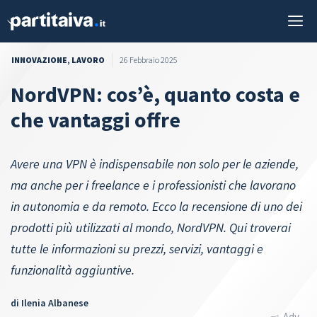
Vai
M
al
contenuto
INNOVAZIONE
,
LAVORO
26 Febbraio 2025
NordVPN: cos’è, quanto costa e
che vantaggi offre
Avere una VPN è indispensabile non solo per le aziende,
ma anche per i freelance e i professionisti che lavorano
in autonomia e da remoto. Ecco la recensione di uno dei
prodotti più utilizzati al mondo, NordVPN. Qui troverai
tutte le informazioni su prezzi, servizi, vantaggi e
funzionalità aggiuntive.
di
Ilenia Albanese
Adv