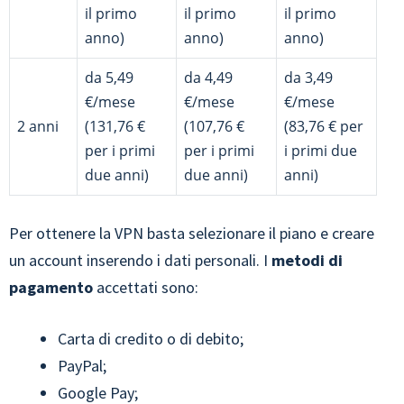
il primo
il primo
il primo
anno)
anno)
anno)
da 5,49
da 4,49
da 3,49
€/mese
€/mese
€/mese
2 anni
(131,76 €
(107,76 €
(83,76 € per
per i primi
per i primi
i primi due
due anni)
due anni)
anni)
Per ottenere la VPN basta selezionare il piano e creare
un account inserendo i dati personali. I
metodi di
pagamento
accettati sono:
Carta di credito o di debito;
PayPal;
Google Pay;