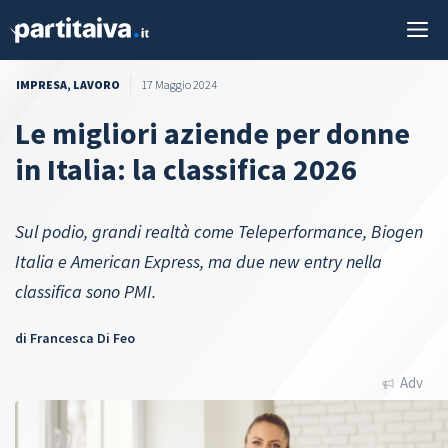
Vai
M
al
contenuto
IMPRESA
,
LAVORO
17 Maggio 2024
Le migliori aziende per donne
in Italia: la classifica 2026
Sul podio, grandi realtà come Teleperformance, Biogen
Italia e American Express, ma due new entry nella
classifica sono PMI.
di
Francesca Di Feo
Adv