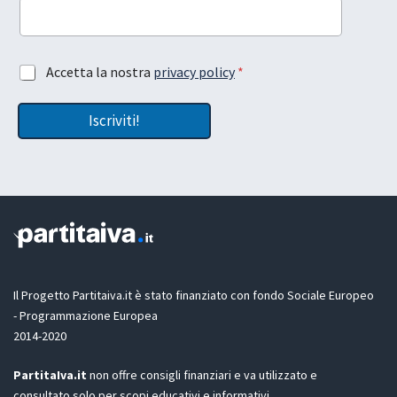
c
o
i
u
a
t
*
t
A
Accetta la nostra
privacy policy
*
*
u
c
a
c
e
Iscriviti!
e
m
t
a
t
i
a
l
z
i
o
n
e
G
D
Il Progetto Partitaiva.it è stato finanziato con fondo Sociale Europeo
P
- Programmazione Europea
R
2014-2020
*
PartitaIva.it
non offre consigli finanziari e va utilizzato e
consultato solo per scopi educativi e informativi.