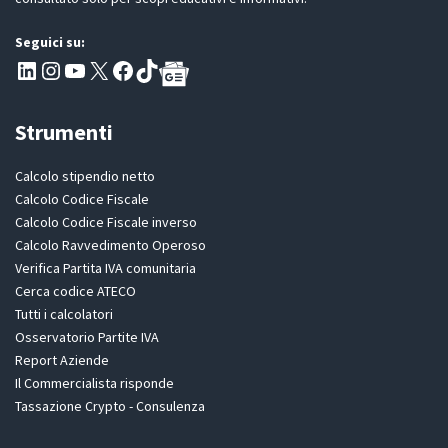
Seguici su:
Pagina LinkedIn PartitaIva
Instagram
Canale YouTube Evoluzione - Partitaiva.it
X
Segui PartitaIva su Facebook
TikTok
Strumenti
Calcolo stipendio netto
Calcolo Codice Fiscale
Calcolo Codice Fiscale inverso
Calcolo Ravvedimento Operoso
Verifica Partita IVA comunitaria
Cerca codice ATECO
Tutti i calcolatori
Osservatorio Partite IVA
Report Aziende
Il Commercialista risponde
Tassazione Crypto - Consulenza