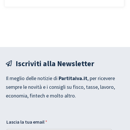
quanto costano alle PMI?
Iscriviti alla Newsletter
Il meglio delle notizie di
Partitaiva.it
, per ricevere
sempre le novità e i consigli su fisco, tasse, lavoro,
economia, fintech e molto altro.
L
L
Lascia la tua email
*
a
a
s
y