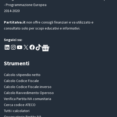
P
- Programmazione Europea
R
2014-2020
*
PartitaIva.it
non offre consigli finanziari e va utilizzato e
consultato solo per scopi educativi e informativi.
Seguici su:
Pagina LinkedIn PartitaIva
Instagram
Canale YouTube Evoluzione - Partitaiva.it
X
Segui PartitaIva su Facebook
TikTok
Strumenti
Calcolo stipendio netto
Calcolo Codice Fiscale
Calcolo Codice Fiscale inverso
Calcolo Ravvedimento Operoso
Verifica Partita IVA comunitaria
Cerca codice ATECO
Tutti i calcolatori
Osservatorio Partite IVA