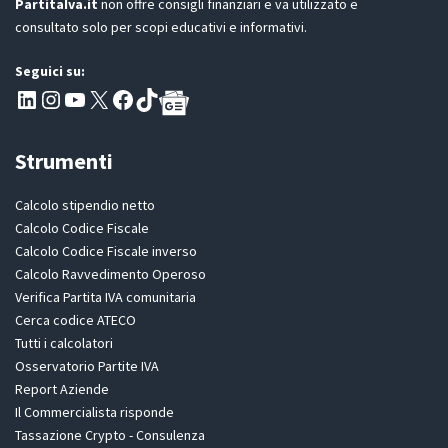
PartitaIva.it
non offre consigli finanziari e va utilizzato e
consultato solo per scopi educativi e informativi.
Seguici su:
Pagina LinkedIn PartitaIva
Instagram
Canale YouTube Evoluzione - Partitaiva.it
X
Segui PartitaIva su Facebook
TikTok
Strumenti
Calcolo stipendio netto
Calcolo Codice Fiscale
Calcolo Codice Fiscale inverso
Calcolo Ravvedimento Operoso
Verifica Partita IVA comunitaria
Cerca codice ATECO
Tutti i calcolatori
Osservatorio Partite IVA
Report Aziende
Il Commercialista risponde
Tassazione Crypto - Consulenza