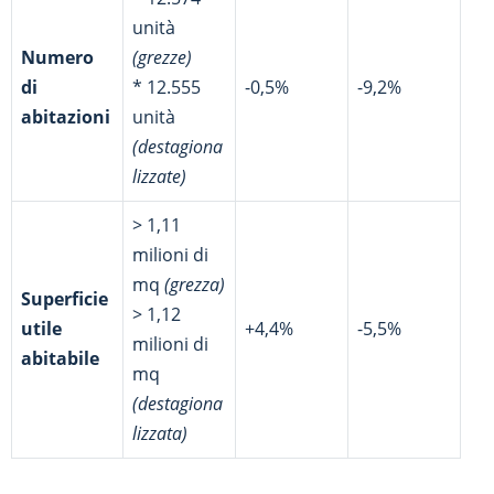
unità
Numero
(grezze)
di
* 12.555
-0,5%
-9,2%
abitazioni
unità
(destagiona
lizzate)
> 1,11
milioni di
mq
(grezza)
Superficie
> 1,12
utile
+4,4%
-5,5%
milioni di
abitabile
mq
(destagiona
lizzata)