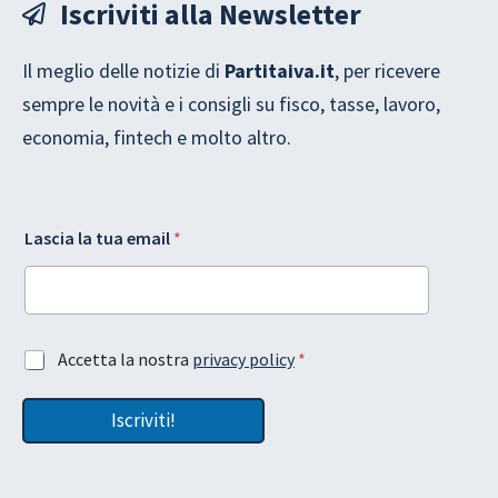
Iscriviti alla Newsletter
Il meglio delle notizie di
Partitaiva.it
, per ricevere
sempre le novità e i consigli su fisco, tasse, lavoro,
economia, fintech e molto altro.
l
Lascia la tua email
*
a
A
c
c
e
t
A
Accetta la nostra
privacy policy
*
t
c
a
c
z
Iscriviti!
e
i
t
o
t
n
a
e