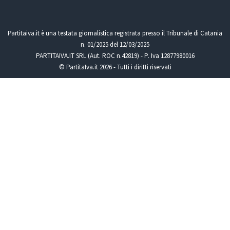
Partitaiva.it è una testata giornalistica registrata presso il Tribunale di Catania
n. 01/2025 del 12/03/2025
PARTITAIVA.IT SRL (Aut. ROC n.42819) - P. Iva 12877980016
© PartitaIva.it 2026 - Tutti i diritti riservati