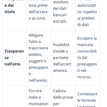
assoluta
a del
ione
prima
autorizzati
dei dati
titolo
dell’access
vo rispetto
bancari
o ai conti.
ai prelievi
estratti.
di dati.
Allegare
Eccepire la
l’atto o
Invalidità
mancata
trascrivere
Trasparen
(totale o
conoscibili
ambito,
za
parziale)
tà dei
soggetti e
nell’atto
dell’accert
presuppos
presuppos
amento.
ti nel
ti
ricorso.
nell’avviso.
Fornire
Caduta
Contestare
indizi e
delle prove
le formule
motivazion
per
tautologic