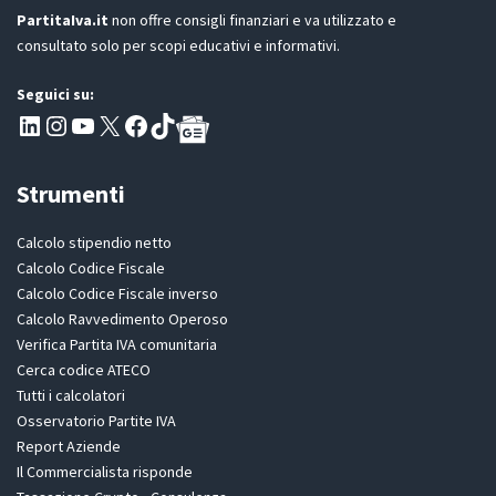
PartitaIva.it
non offre consigli finanziari e va utilizzato e
consultato solo per scopi educativi e informativi.
Seguici su:
Pagina LinkedIn PartitaIva
Instagram
Canale YouTube Evoluzione - Partitaiva.it
X
Segui PartitaIva su Facebook
TikTok
Strumenti
Calcolo stipendio netto
Calcolo Codice Fiscale
Calcolo Codice Fiscale inverso
Calcolo Ravvedimento Operoso
Verifica Partita IVA comunitaria
Cerca codice ATECO
Tutti i calcolatori
Osservatorio Partite IVA
Report Aziende
Il Commercialista risponde