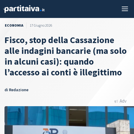
Vai
M
al
contenuto
ECONOMIA
17 Giugno 2026
Fisco, stop della Cassazione
alle indagini bancarie (ma solo
in alcuni casi): quando
l’accesso ai conti è illegittimo
di
Redazione
Adv