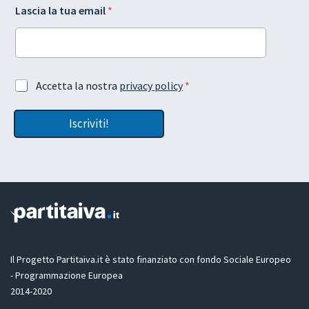
Lascia la tua email
*
c
a
c
s
e
c
t
i
t
a
a
l
A
Accetta la nostra
privacy policy
*
z
a
c
i
e
c
o
m
Iscriviti!
e
n
a
t
e
i
t
G
l
a
D
z
P
i
R
o
*
n
e
G
D
Il Progetto Partitaiva.it è stato finanziato con fondo Sociale Europeo
P
- Programmazione Europea
R
2014-2020
*