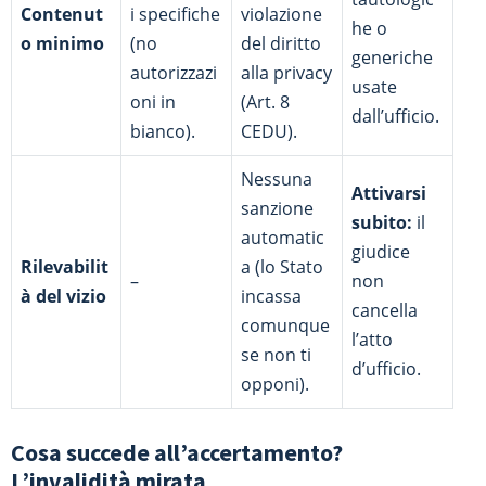
Contenut
i specifiche
violazione
he o
o minimo
(no
del diritto
generiche
autorizzazi
alla privacy
usate
oni in
(Art. 8
dall’ufficio.
bianco).
CEDU).
Nessuna
Attivarsi
sanzione
subito:
il
automatic
giudice
Rilevabilit
a (lo Stato
–
non
à del vizio
incassa
cancella
comunque
l’atto
se non ti
d’ufficio.
opponi).
Cosa succede all’accertamento?
L’invalidità mirata