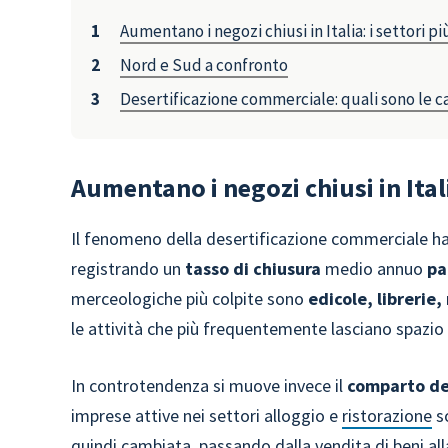
Aumentano i negozi chiusi in Italia: i settori pi
Nord e Sud a confronto
Desertificazione commerciale: quali sono le 
Aumentano i negozi chiusi in Italia
Il fenomeno della desertificazione commerciale ha
registrando un
tasso di chiusura
medio annuo
pa
merceologiche più colpite sono
edicole, librerie
le attività che più frequentemente lasciano spazio a 
In controtendenza si muove invece il
comparto de
imprese attive nei settori alloggio e
ristorazione
so
quindi cambiata, passando dalla vendita di beni alla