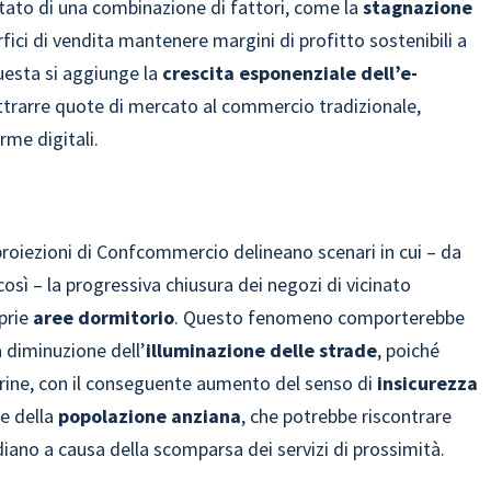
ultato di una combinazione di fattori, come la
stagnazione
erfici di vendita mantenere margini di profitto sostenibili a
uesta si aggiunge la
crescita esponenziale dell’e-
ttrarre quote di mercato al commercio tradizionale,
rme digitali.
proiezioni di Confcommercio delineano scenari in cui – da
osì – la progressiva chiusura dei negozi di vicinato
oprie
aree dormitorio
. Questo fenomeno comporterebbe
a diminuzione dell’
illuminazione delle strade
, poiché
trine, con il conseguente aumento del senso di
insicurezza
ne della
popolazione
anziana
, che potrebbe riscontrare
iano a causa della scomparsa dei servizi di prossimità.