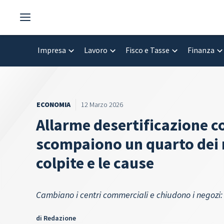
Vai
al
contenuto
Impresa
Lavoro
Fisco e Tasse
Finanza
ECONOMIA
12 Marzo 2026
Allarme desertificazione co
scompaiono un quarto dei ne
colpite e le cause
Cambiano i centri commerciali e chiudono i negozi: l
di
Redazione