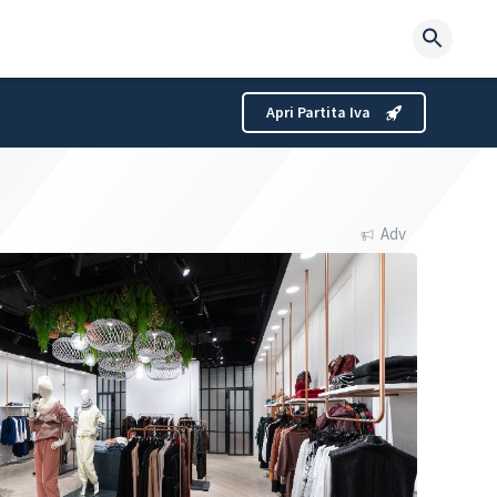
Searc
for:
Apri Partita Iva
Adv