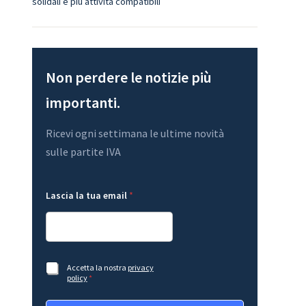
solidali e più attività compatibili
Non perdere le notizie più
importanti.
Ricevi ogni settimana le ultime novità
sulle partite IVA
L
*
Lascia la tua email
*
a
G
y
D
o
P
u
R
t
t
e
u
m
a
A
Accetta la nostra
privacy
a
c
policy
*
i
c
l
e