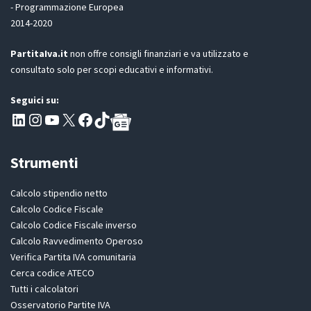
c
- Programmazione Europea
R
c
2014-2020
*
e
t
PartitaIva.it
non offre consigli finanziari e va utilizzato e
t
consultato solo per scopi educativi e informativi.
a
z
i
Seguici su:
o
Pagina LinkedIn PartitaIva
Instagram
Canale YouTube Evoluzione - Partitaiva.it
X
Segui PartitaIva su Facebook
TikTok
n
e
L
Strumenti
a
s
c
Calcolo stipendio netto
i
Calcolo Codice Fiscale
a
Calcolo Codice Fiscale inverso
Calcolo Ravvedimento Operoso
Verifica Partita IVA comunitaria
Cerca codice ATECO
Tutti i calcolatori
Osservatorio Partite IVA