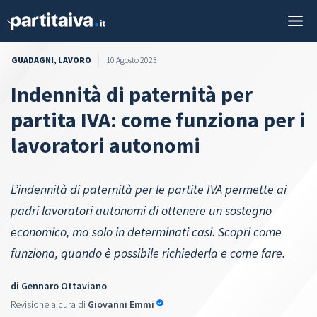
Vai
M
al
contenuto
GUADAGNI
,
LAVORO
10 Agosto 2023
Indennità di paternità per
partita IVA: come funziona per i
lavoratori autonomi
L’indennità di paternità per le partite IVA permette ai
padri lavoratori autonomi di ottenere un sostegno
economico, ma solo in determinati casi. Scopri come
funziona, quando è possibile richiederla e come fare.
di
Gennaro Ottaviano
Revisione a cura di
Giovanni Emmi