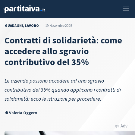
Vai
M
al
contenuto
GUADAGNI
,
LAVORO
19 Novembre 2025
Contratti di solidarietà: come
accedere allo sgravio
contributivo del 35%
Le aziende possono accedere ad uno sgravio
contributivo del 35% quando applicano i contratti di
solidarietà: ecco le istruzioni per procedere.
di
Valeria Oggero
Adv