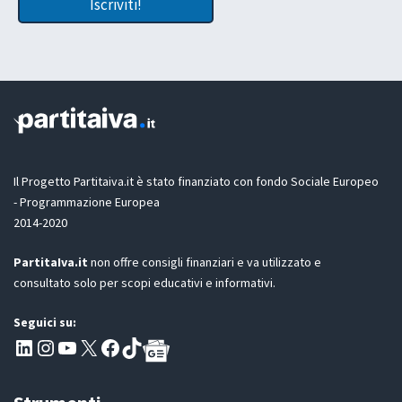
Iscriviti!
e
u
n
t
t
e
t
l
L
a
a
a
z
*
s
i
c
o
i
n
a
e
t
G
u
D
Il Progetto Partitaiva.it è stato finanziato con fondo Sociale Europeo
a
P
- Programmazione Europea
R
2014-2020
*
PartitaIva.it
non offre consigli finanziari e va utilizzato e
consultato solo per scopi educativi e informativi.
Seguici su:
Pagina LinkedIn PartitaIva
Instagram
Canale YouTube Evoluzione - Partitaiva.it
X
Segui PartitaIva su Facebook
TikTok