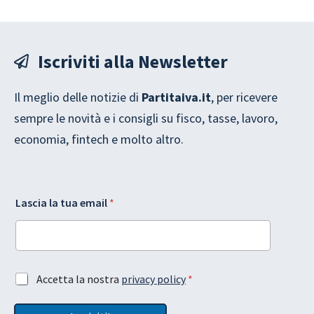
Iscriviti alla Newsletter
Il meglio delle notizie di
Partitaiva.it
, per ricevere
sempre le novità e i consigli su fisco, tasse, lavoro,
economia, fintech e molto altro.
A
Lascia la tua email
*
c
c
e
t
t
L
a
A
Accetta la nostra
privacy policy
*
a
z
c
y
i
c
o
o