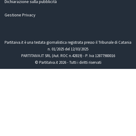
Dichiarazione sulla pubblicità
Gestione Privacy
Partitaiva.it è una testata giornalistica registrata presso il Tribunale di Catania
n. 01/2025 del 12/03/2025
PARTITAIVA.IT SRL (Aut. ROC n.42819) - P. Iva 12877980016
© PartitaIva.it 2026 - Tutti i diritti riservati