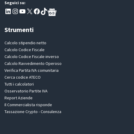
Seguici su:
Pagina LinkedIn PartitaIva
Instagram
Canale YouTube Evoluzione - Partitaiva.it
X
Segui PartitaIva su Facebook
TikTok
Strumenti
Calcolo stipendio netto
Calcolo Codice Fiscale
Calcolo Codice Fiscale inverso
Calcolo Ravvedimento Operoso
Verifica Partita IVA comunitaria
Cerca codice ATECO
Tutti i calcolatori
Osservatorio Partite IVA
Report Aziende
Il Commercialista risponde
Tassazione Crypto - Consulenza