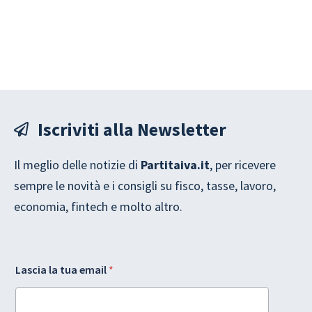
Iscriviti alla Newsletter
Il meglio delle notizie di
Partitaiva.it
, per ricevere
sempre le novità e i consigli su fisco, tasse, lavoro,
economia, fintech e molto altro.
G
Lascia la tua email
*
D
P
R