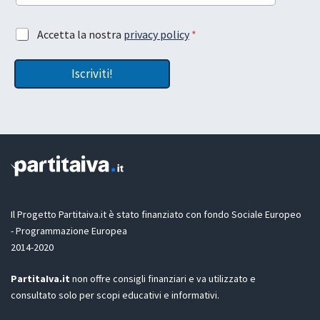
t
u
L
a
A
Accetta la nostra
privacy policy
*
a
L
c
s
a
c
c
s
Iscriviti!
e
i
c
t
a
i
t
t
a
a
u
z
a
i
*
o
n
e
G
D
Il Progetto Partitaiva.it è stato finanziato con fondo Sociale Europeo
P
- Programmazione Europea
R
2014-2020
*
PartitaIva.it
non offre consigli finanziari e va utilizzato e
consultato solo per scopi educativi e informativi.