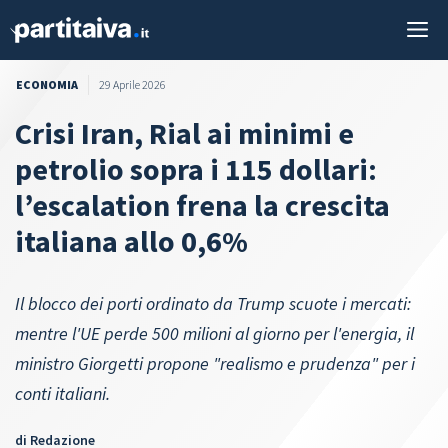
Vai
M
al
contenuto
ECONOMIA
29 Aprile 2026
Crisi Iran, Rial ai minimi e
petrolio sopra i 115 dollari:
l’escalation frena la crescita
italiana allo 0,6%
Il blocco dei porti ordinato da Trump scuote i mercati:
mentre l'UE perde 500 milioni al giorno per l'energia, il
ministro Giorgetti propone "realismo e prudenza" per i
conti italiani.
di
Redazione